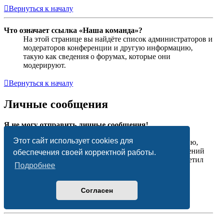
Вернуться к началу
Что означает ссылка «Наша команда»?
На этой странице вы найдёте список администраторов и
модераторов конференции и другую информацию,
такую как сведения о форумах, которые они
модерируют.
Вернуться к началу
Личные сообщения
Я не могу отправить личные сообщения!
Это может быть вызвано тремя причинами: вы не
Этот сайт использует cookies для
зарегистрированы и/или не вошли на конференцию,
администратор запретил отправку личных сообщений
обеспечения своей корректной работы.
на всей конференции или же администратор запретил
Подробнее
это вам лично. Свяжитесь с администратором
конференции для получения дополнительной
информации.
Согласен
Вернуться к началу