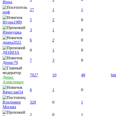
Инна
27
1
1
инф
5
2
0
Игорь1989
3
1
0
Иринушка
6
2
0
диана2022
0
1
0
ДЕНИЗА
7
3
0
Денис79
7027
10
48
htt
Денис
Алексеевич
6
1
0
Вячеслав54
Владимир
320
0
1
Москва
2
0
1