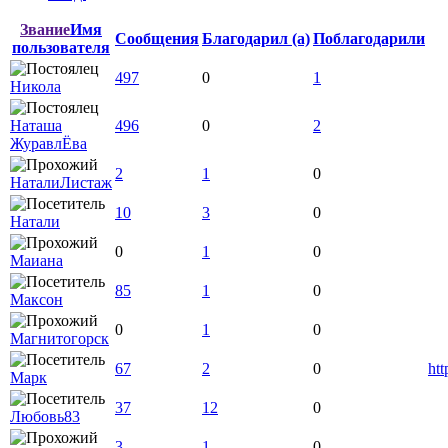
Звание
Имя
Сообщения
Благодарил (а)
Поблагодарили
пользователя
497
0
1
Никола
Наташа
496
0
2
ЖуравлЁва
2
1
0
НаталиЛистаж
10
3
0
Натали
0
1
0
Маиана
85
1
0
Максон
0
1
0
Магнитогорск
67
2
0
ht
Марк
37
12
0
Любовь83
3
1
0