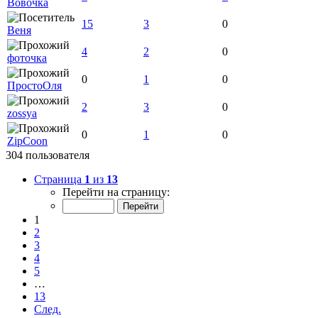
Вовочка
15
3
0
Веня
4
2
0
фоточка
0
1
0
ПростоОля
2
3
0
zossya
0
1
0
ZipCoon
304 пользователя
Страница
1
из
13
Перейти на страницу:
1
2
3
4
5
…
13
След.