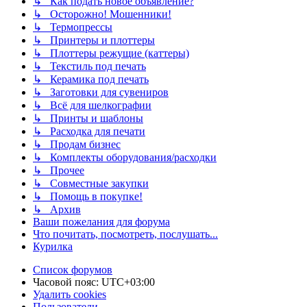
↳ Как подать новое объявление?
↳ Осторожно! Мошенники!
↳ Термопрессы
↳ Принтеры и плоттеры
↳ Плоттеры режущие (каттеры)
↳ Текстиль под печать
↳ Керамика под печать
↳ Заготовки для сувениров
↳ Всё для шелкографии
↳ Принты и шаблоны
↳ Расходка для печати
↳ Продам бизнес
↳ Комплекты оборудования/расходки
↳ Прочее
↳ Совместные закупки
↳ Помощь в покупке!
↳ Архив
Ваши пожелания для форума
Что почитать, посмотреть, послушать...
Курилка
Список форумов
Часовой пояс:
UTC+03:00
Удалить cookies
Пользователи