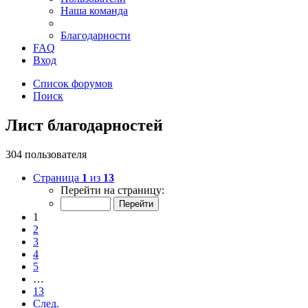
Наша команда
Благодарности
FAQ
Вход
Список форумов
Поиск
Лист благодарностей
304 пользователя
Страница
1
из
13
Перейти на страницу:
1
2
3
4
5
…
13
След.