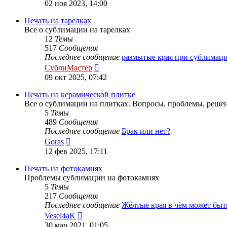
к
02 ноя 2023, 14:00
последнему
сообщению
Печать на тарелках
Все о сублимации на тарелках
12
Темы
517
Сообщения
Последнее сообщение
размытые края при сублимац
Перейти
СублиМастер
к
09 окт 2025, 07:42
последнему
сообщению
Печать на керамической плитке
Все о сублимации на плитках. Вопросы, проблемы, реше
5
Темы
489
Сообщения
Последнее сообщение
Брак или нет?
Перейти
Goras
к
12 фев 2025, 17:11
последнему
сообщению
Печать на фотокамнях
Проблемы сублимации на фотокамнях
5
Темы
217
Сообщения
Последнее сообщение
Жёлтые края в чём может бы
Перейти
Vesel4aK
к
30 мар 2021, 01:05