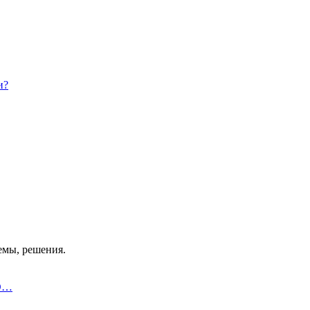
и?
лемы, решения.
3D…