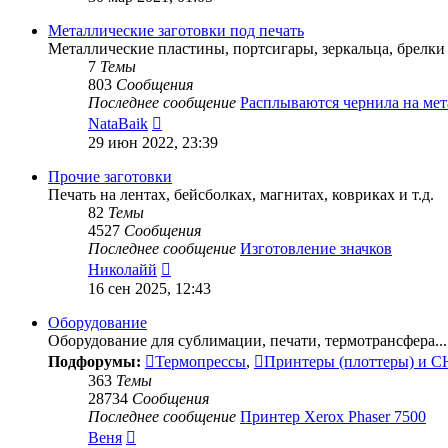
последнему
сообщению
Металлические заготовки под печать
Металлические пластины, портсигары, зеркальца, брелки 
7
Темы
803
Сообщения
Последнее сообщение
Расплываются чернила на ме
Перейти
NataBaik
к
29 июн 2022, 23:39
последнему
сообщению
Прочие заготовки
Печать на лентах, бейсболках, магнитах, ковриках и т.д.
82
Темы
4527
Сообщения
Последнее сообщение
Изготовление значков
Перейти
Николайй
к
16 сен 2025, 12:43
последнему
сообщению
Оборудование
Оборудование для сублимации, печати, термотрансфера...
Подфорумы:
Термопрессы
,
Принтеры (плоттеры) и 
363
Темы
28734
Сообщения
Последнее сообщение
Принтер Xerox Phaser 7500
Перейти
Веня