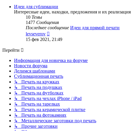
последнему
сообщению
Идеи для сублимации
Интересные идеи, находки, предложения и их реализация 
10
Темы
1477
Сообщения
Последнее сообщение
Идеи для прямой печати
Перейти
levseverov
к
15 фев 2021, 21:49
последнему
сообщению
Перейти
Информация для новичка на форуме
Новости форума
Делимся шаблонами
Сублимационная печать
↳ Печать на кружках
↳ Печать на подушках
↳ Печать на футболках
↳ Печать на чехлах iPhone / iPad
↳ Печать на тарелках
↳ Печать на керамической плитке
↳ Печать на фотокамнях
↳ Металлические заготовки под печать
↳ Прочие заготовки