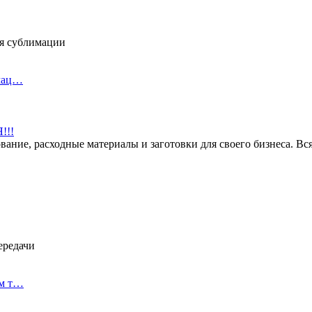
ля сублимации
имац…
!!!
ание, расходные материалы и заготовки для своего бизнеса. Вся
ередачи
им т…