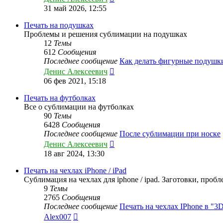
к
31 май 2026, 12:55
последнему
сообщению
Печать на подушках
Проблемы и решения сублимации на подушках
12
Темы
612
Сообщения
Последнее сообщение
Как делать фигурные подушк
Перейти
Денис Алексеевич
к
06 фев 2021, 15:18
последнему
сообщению
Печать на футболках
Все о сублимации на футболках
90
Темы
6428
Сообщения
Последнее сообщение
После сублимации при носке
Перейти
Денис Алексеевич
к
18 авг 2024, 13:30
последнему
сообщению
Печать на чехлах iPhone / iPad
Сублимация на чехлах для iphone / ipad. Заготовки, проб
9
Темы
2765
Сообщения
Последнее сообщение
Печать на чехлах IPhone в "
Перейти
Alex007