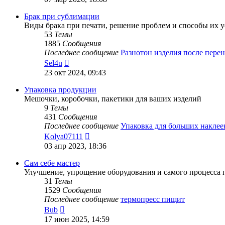
последнему
сообщению
Брак при сублимации
Виды брака при печати, решение проблем и способы их 
53
Темы
1885
Сообщения
Последнее сообщение
Разнотон изделия после пер
Перейти
Sel4u
к
23 окт 2024, 09:43
последнему
сообщению
Упаковка продукции
Мешочки, коробочки, пакетики для ваших изделий
9
Темы
431
Сообщения
Последнее сообщение
Упаковка для больших накле
Перейти
Kolya07111
к
03 апр 2023, 18:36
последнему
сообщению
Сам себе мастер
Улучшение, упрощение оборудования и самого процесса п
31
Темы
1529
Сообщения
Последнее сообщение
термопресс пищит
Перейти
Bub
к
17 июн 2025, 14:59