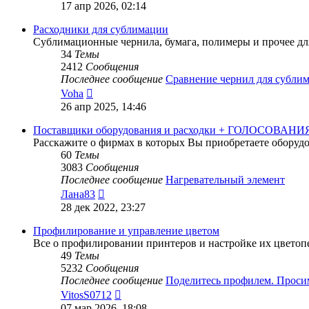
к
17 апр 2026, 02:14
последнему
сообщению
Расходники для сублимации
Сублимационные чернила, бумага, полимеры и прочее д
34
Темы
2412
Сообщения
Последнее сообщение
Сравнение чернил для субл
Перейти
Voha
к
26 апр 2025, 14:46
последнему
сообщению
Поставщики оборудования и расходки + ГОЛОСОВАНИЯ
Расскажите о фирмах в которых Вы приобретаете оборудов
60
Темы
3083
Сообщения
Последнее сообщение
Нагревательный элемент
Перейти
Лана83
к
28 дек 2022, 23:27
последнему
сообщению
Профилирование и управление цветом
Все о профилировании принтеров и настройке их цветоп
49
Темы
5232
Сообщения
Последнее сообщение
Поделитесь профилем. Прос
Перейти
VitosS0712
к
07 мар 2026, 18:08