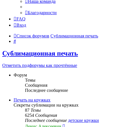
Наша команда
Благодарности
FAQ
Вход
Список форумов
Сублимационная печать
Поиск
Сублимационная печать
Отметить подфорумы как прочтённые
Форум
Темы
Сообщения
Последнее сообщение
Печать на кружках
Секреты сублимации на кружках
87
Темы
6254
Сообщения
Последнее сообщение
детские кружки
Перейти
Денис Алексеевич