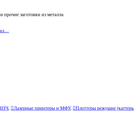
и прочие заготовки из металла
тал…
СНПЧ
,
Лазерные принтеры и МФУ
,
Плоттеры режущие (каттер