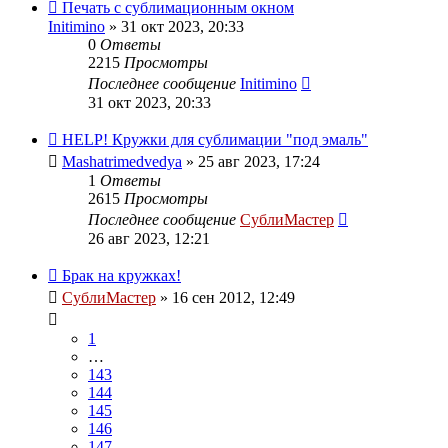
Печать с сублимационным окном
Initimino
» 31 окт 2023, 20:33
0
Ответы
2215
Просмотры
Последнее сообщение
Initimino
31 окт 2023, 20:33
HELP! Кружки для сублимации "под эмаль"
Mashatrimedvedya
» 25 авг 2023, 17:24
1
Ответы
2615
Просмотры
Последнее сообщение
СублиМастер
26 авг 2023, 12:21
Брак на кружках!
СублиМастер
» 16 сен 2012, 12:49
1
…
143
144
145
146
147