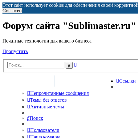
Этот сайт использует cookies для обеспечения своей корректно
Согласен
Форум сайта "Sublimaster.ru"
Печатные технологии для вашего бизнеса
Пропустить
Расширенный
Поиск
поиск
Ссылки
СПИСОК ФОРУМОВ
НА САЙТ СУБЛИМАСТЕР
Непрочитанные сообщения
Темы без ответов
Активные темы
Поиск
Пользователи
Наша команда