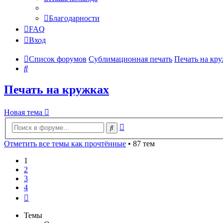
Благодарности
FAQ
Вход
Список форумов
Сублимационная печать
Печать на кр
Поиск
Печать на кружках
Новая тема
Расширенный
Поиск
поиск
Отметить все темы как прочтённые
• 87 тем
1
2
3
4
След.
Темы