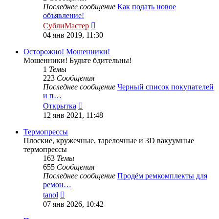
Последнее сообщение
Как подать новое
объявление!
Перейти
СублиМастер
к
04 янв 2019, 11:30
последнему
сообщению
Осторожно! Мошенники!
Мошенники! Будьте бдительны!
1
Темы
223
Сообщения
Последнее сообщение
Черный список покупателей
и п…
Перейти
Открытка
к
12 янв 2021, 11:48
последнему
сообщению
Термопрессы
Плоские, кружечные, тарелочные и 3D вакуумные
термопрессы
163
Темы
655
Сообщения
Последнее сообщение
Продём ремкомплекты для
ремон…
Перейти
tanol
к
07 янв 2026, 10:42
последнему