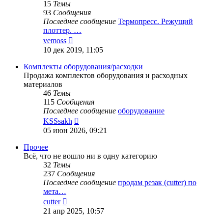
15
Темы
93
Сообщения
Последнее сообщение
Термопресс. Режущий
плоттер. …
Перейти
vemoss
к
10 дек 2019, 11:05
последнему
сообщению
Комплекты оборудования/расходки
Продажа комплектов оборудования и расходных
материалов
46
Темы
115
Сообщения
Последнее сообщение
оборудование
Перейти
KSSsakh
к
05 июн 2026, 09:21
последнему
сообщению
Прочее
Всё, что не вошло ни в одну категорию
32
Темы
237
Сообщения
Последнее сообщение
продам резак (cutter) по
мета…
Перейти
cutter
к
21 апр 2025, 10:57
последнему