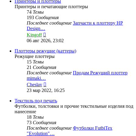
сообщению
Принтеры и плоттеры
Принтеры и печатающие плоттеры
74
Темы
193
Сообщения
Последнее сообщение
Запчасти к плоттеру HP
Design…
Перейти
Kingoff
к
06 авг 2026, 23:02
последнему
сообщению
Плоттеры режущие (каттеры)
Режущие плоттеры
15
Темы
21
Сообщения
Последнее сообщение
Продам Режущий плоттер
mimaki…
Перейти
Cheslav
к
23 мар 2022, 16:25
последнему
сообщению
Текстиль под печать
Футболки, толстовки и прочие текстильные изделия под
нанесение
18
Темы
73
Сообщения
Последнее сообщение
Футболки FutbiTex
"Evolution"…