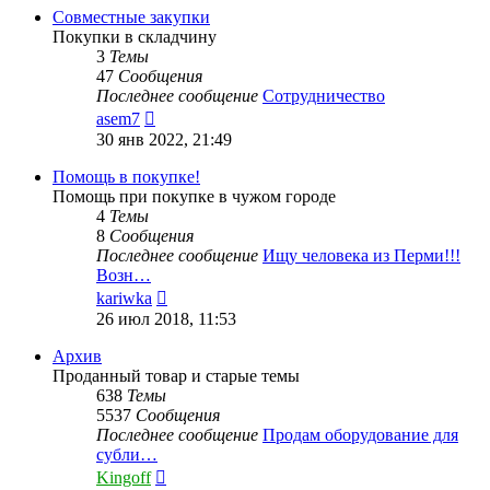
сообщению
Совместные закупки
Покупки в складчину
3
Темы
47
Сообщения
Последнее сообщение
Сотрудничество
Перейти
asem7
к
30 янв 2022, 21:49
последнему
сообщению
Помощь в покупке!
Помощь при покупке в чужом городе
4
Темы
8
Сообщения
Последнее сообщение
Ищу человека из Перми!!!
Возн…
Перейти
kariwka
к
26 июл 2018, 11:53
последнему
сообщению
Архив
Проданный товар и старые темы
638
Темы
5537
Сообщения
Последнее сообщение
Продам оборудование для
субли…
Перейти
Kingoff