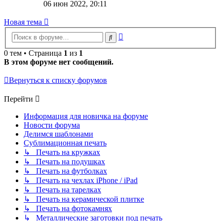
к
06 июн 2022, 20:11
последнему
сообщению
Новая тема
Расширенный
Поиск
поиск
0 тем • Страница
1
из
1
В этом форуме нет сообщений.
Вернуться к списку форумов
Перейти
Информация для новичка на форуме
Новости форума
Делимся шаблонами
Сублимационная печать
↳ Печать на кружках
↳ Печать на подушках
↳ Печать на футболках
↳ Печать на чехлах iPhone / iPad
↳ Печать на тарелках
↳ Печать на керамической плитке
↳ Печать на фотокамнях
↳ Металлические заготовки под печать