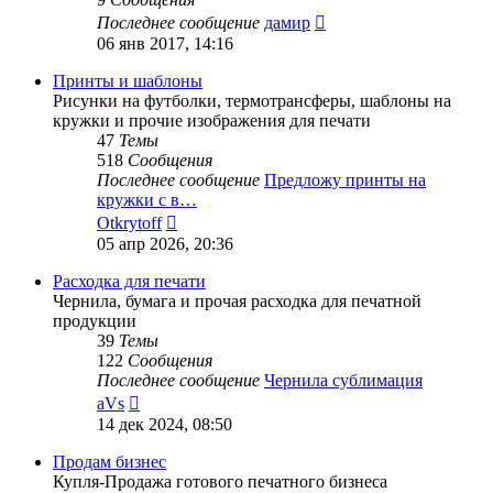
Перейти
Последнее сообщение
дамир
к
06 янв 2017, 14:16
последнему
сообщению
Принты и шаблоны
Рисунки на футболки, термотрансферы, шаблоны на
кружки и прочие изображения для печати
47
Темы
518
Сообщения
Последнее сообщение
Предложу принты на
кружки с в…
Перейти
Otkrytoff
к
05 апр 2026, 20:36
последнему
сообщению
Расходка для печати
Чернила, бумага и прочая расходка для печатной
продукции
39
Темы
122
Сообщения
Последнее сообщение
Чернила сублимация
Перейти
aVs
к
14 дек 2024, 08:50
последнему
сообщению
Продам бизнес
Купля-Продажа готового печатного бизнеса