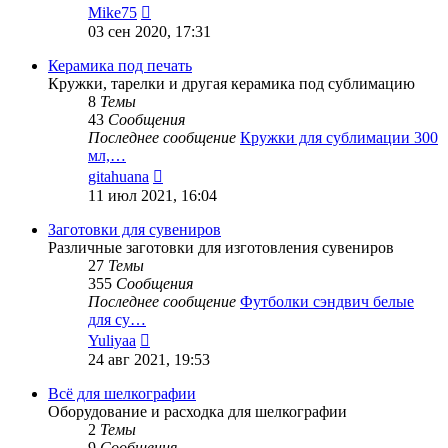
Перейти
Mike75
к
03 сен 2020, 17:31
последнему
сообщению
Керамика под печать
Кружки, тарелки и другая керамика под сублимацию
8
Темы
43
Сообщения
Последнее сообщение
Кружки для сублимации 300
мл,…
Перейти
gitahuana
к
11 июл 2021, 16:04
последнему
сообщению
Заготовки для сувениров
Различные заготовки для изготовления сувениров
27
Темы
355
Сообщения
Последнее сообщение
Футболки сэндвич белые
для су…
Перейти
Yuliyaa
к
24 авг 2021, 19:53
последнему
сообщению
Всё для шелкографии
Оборудование и расходка для шелкографии
2
Темы
9
Сообщения