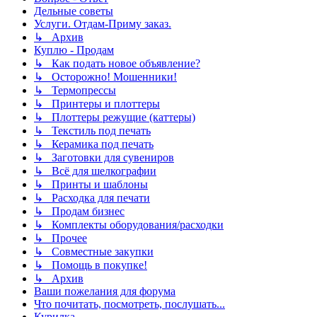
Дельные советы
Услуги. Отдам-Приму заказ.
↳ Архив
Куплю - Продам
↳ Как подать новое объявление?
↳ Осторожно! Мошенники!
↳ Термопрессы
↳ Принтеры и плоттеры
↳ Плоттеры режущие (каттеры)
↳ Текстиль под печать
↳ Керамика под печать
↳ Заготовки для сувениров
↳ Всё для шелкографии
↳ Принты и шаблоны
↳ Расходка для печати
↳ Продам бизнес
↳ Комплекты оборудования/расходки
↳ Прочее
↳ Совместные закупки
↳ Помощь в покупке!
↳ Архив
Ваши пожелания для форума
Что почитать, посмотреть, послушать...
Курилка