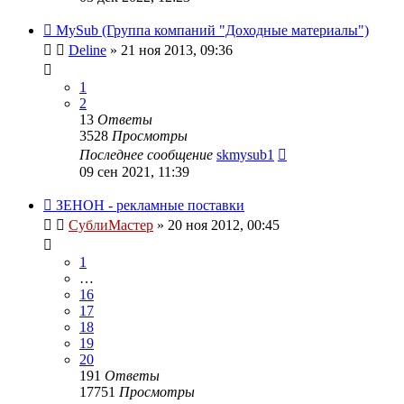
MySub (Группа компаний "Доходные материалы")
Deline
» 21 ноя 2013, 09:36
1
2
13
Ответы
3528
Просмотры
Последнее сообщение
skmysub1
09 сен 2021, 11:39
ЗЕНОН - рекламные поставки
СублиМастер
» 20 ноя 2012, 00:45
1
…
16
17
18
19
20
191
Ответы
17751
Просмотры