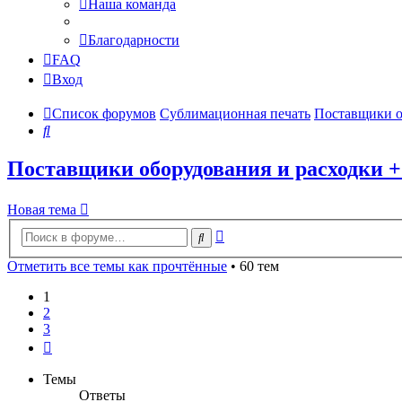
Наша команда
Благодарности
FAQ
Вход
Список форумов
Сублимационная печать
Поставщики 
Поиск
Поставщики оборудования и расходки
Новая тема
Расширенный
Поиск
поиск
Отметить все темы как прочтённые
• 60 тем
1
2
3
След.
Темы
Ответы