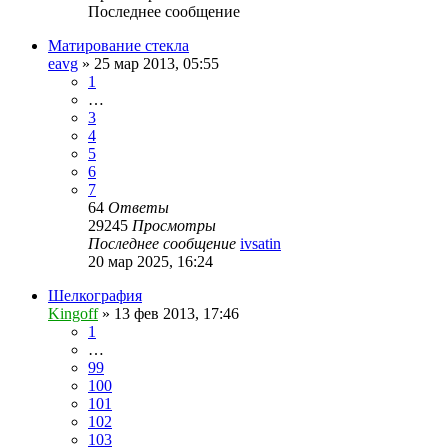
Последнее сообщение
Матирование стекла
eavg
» 25 мар 2013, 05:55
1
…
3
4
5
6
7
64
Ответы
29245
Просмотры
Последнее сообщение
ivsatin
20 мар 2025, 16:24
Шелкография
Kingoff
» 13 фев 2013, 17:46
1
…
99
100
101
102
103