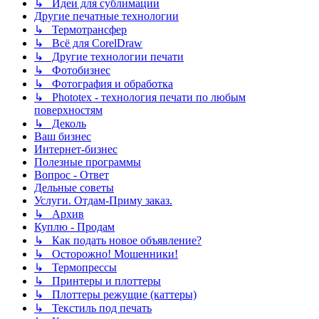
↳ Идеи для сублимации
Другие печатные технологии
↳ Термотрансфер
↳ Всё для CorelDraw
↳ Другие технологии печати
↳ Фотобизнес
↳ Фотография и обработка
↳ Phototex - технология печати по любым
поверхностям
↳ Деколь
Ваш бизнес
Интернет-бизнес
Полезные программы
Вопрос - Ответ
Дельные советы
Услуги. Отдам-Приму заказ.
↳ Архив
Куплю - Продам
↳ Как подать новое объявление?
↳ Осторожно! Мошенники!
↳ Термопрессы
↳ Принтеры и плоттеры
↳ Плоттеры режущие (каттеры)
↳ Текстиль под печать