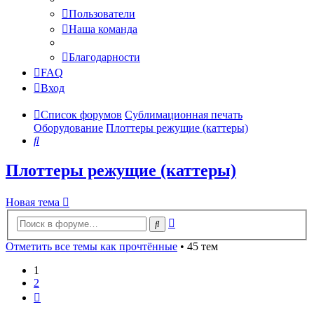
Пользователи
Наша команда
Благодарности
FAQ
Вход
Список форумов
Сублимационная печать
Оборудование
Плоттеры режущие (каттеры)
Поиск
Плоттеры режущие (каттеры)
Новая тема
Расширенный
Поиск
поиск
Отметить все темы как прочтённые
• 45 тем
1
2
След.