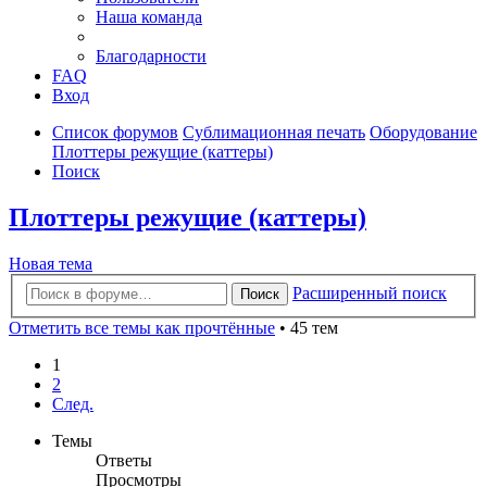
Наша команда
Благодарности
FAQ
Вход
Список форумов
Сублимационная печать
Оборудование
Плоттеры режущие (каттеры)
Поиск
Плоттеры режущие (каттеры)
Новая тема
Расширенный поиск
Поиск
Отметить все темы как прочтённые
• 45 тем
1
2
След.
Темы
Ответы
Просмотры