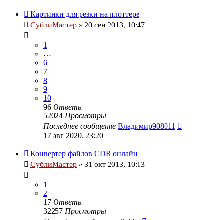
Картинки для резки на плоттере
СублиМастер
» 20 сен 2013, 10:47
1
…
6
7
8
9
10
96
Ответы
52024
Просмотры
Последнее сообщение
Владимир908011
17 авг 2020, 23:20
Конвертер файлов CDR онлайн
СублиМастер
» 31 окт 2013, 10:13
1
2
17
Ответы
32257
Просмотры