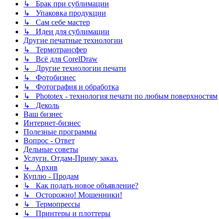
↳ Брак при сублимации
↳ Упаковка продукции
↳ Сам себе мастер
↳ Идеи для сублимации
Другие печатные технологии
↳ Термотрансфер
↳ Всё для CorelDraw
↳ Другие технологии печати
↳ Фотобизнес
↳ Фотография и обработка
↳ Phototex - технология печати по любым поверхностям
↳ Деколь
Ваш бизнес
Интернет-бизнес
Полезные программы
Вопрос - Ответ
Дельные советы
Услуги. Отдам-Приму заказ.
↳ Архив
Куплю - Продам
↳ Как подать новое объявление?
↳ Осторожно! Мошенники!
↳ Термопрессы
↳ Принтеры и плоттеры