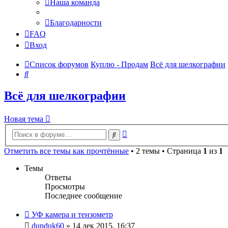
Наша команда
Благодарности
FAQ
Вход
Список форумов
Куплю - Продам
Всё для шелкографии
Поиск
Всё для шелкографии
Новая тема
Расширенный
Поиск
поиск
Отметить все темы как прочтённые
• 2 темы • Страница
1
из
1
Темы
Ответы
Просмотры
Последнее сообщение
УФ камера и тензометр
dunduk60
» 14 дек 2015, 16:37