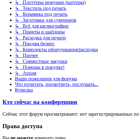
↳ Плоттеры режущие (каттеры)
↳ Текстиль под печать
↳ Керамика под печать
↳ Заготовки для сувениров
↳ Всё для шелкографии
↳ Принты и шаблоны
↳ Расходка для печати
↳ Продам бизнес
↳ Комплекты оборудования/расходки
↳ Прочее
↳ Совместные закупки
↳ Помощь в покупке!
↳ Архив
Ваши пожелания для форума
Что почитать, посмотреть, послушать...
Курилка
Кто сейчас на конференции
Сейчас этот форум просматривают: нет зарегистрированных пол
Права доступа
Вы
не можете
начинать темы