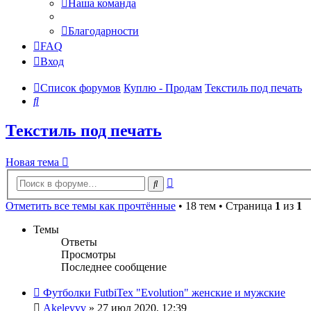
Наша команда
Благодарности
FAQ
Вход
Список форумов
Куплю - Продам
Текстиль под печать
Поиск
Текстиль под печать
Новая тема
Расширенный
Поиск
поиск
Отметить все темы как прочтённые
• 18 тем • Страница
1
из
1
Темы
Ответы
Просмотры
Последнее сообщение
Футболки FutbiTex "Evolution" женские и мужские
Akelevvv
» 27 июл 2020, 12:39