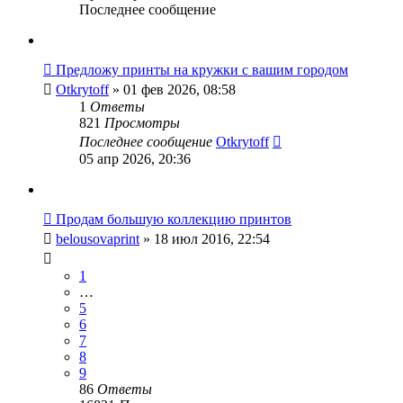
Последнее сообщение
Предложу принты на кружки с вашим городом
Otkrytoff
» 01 фев 2026, 08:58
1
Ответы
821
Просмотры
Последнее сообщение
Otkrytoff
05 апр 2026, 20:36
Продам большую коллекцию принтов
belousovaprint
» 18 июл 2016, 22:54
1
…
5
6
7
8
9
86
Ответы