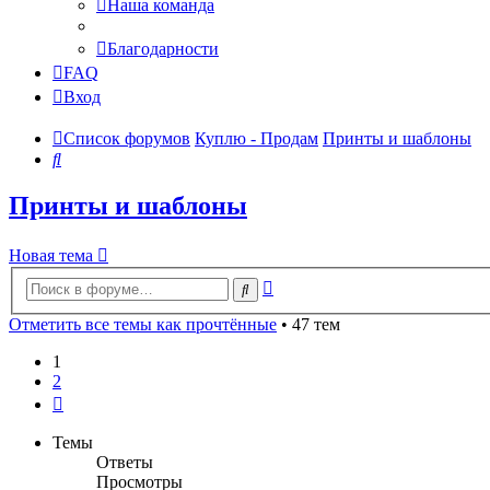
Наша команда
Благодарности
FAQ
Вход
Список форумов
Куплю - Продам
Принты и шаблоны
Поиск
Принты и шаблоны
Новая тема
Расширенный
Поиск
поиск
Отметить все темы как прочтённые
• 47 тем
1
2
След.
Темы
Ответы
Просмотры