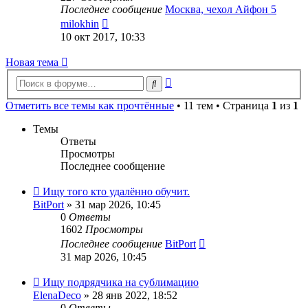
Последнее сообщение
Москва, чехол Айфон 5
Перейти
milokhin
к
10 окт 2017, 10:33
последнему
сообщению
Новая тема
Расширенный
Поиск
поиск
Отметить все темы как прочтённые
• 11 тем • Страница
1
из
1
Темы
Ответы
Просмотры
Последнее сообщение
Ищу того кто удалённо обучит.
BitPort
» 31 мар 2026, 10:45
0
Ответы
1602
Просмотры
Последнее сообщение
BitPort
31 мар 2026, 10:45
Ищу подрядчика на сублимацию
ElenaDeco
» 28 янв 2022, 18:52
0
Ответы