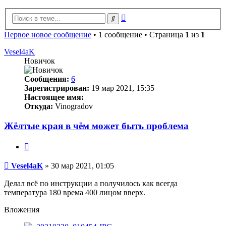
Расширенный
Поиск
поиск
Первое новое сообщение
• 1 сообщение • Страница
1
из
1
Vesel4aK
Новичок
Сообщения:
6
Зарегистрирован:
19 мар 2021, 15:35
Настоящее имя:
Откуда:
Vinogradov
Жёлтые края в чём может быть проблема
Цитата
Непрочитанное
Vesel4aK
»
30 мар 2021, 01:05
сообщение
Делал всё по инструкции а получилось как всегда
температура 180 врема 400 лицом вверх.
Вложения