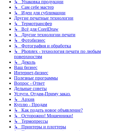
↳ Упаковка продукции
↳ Сам себе мастер
↳ Идеи для сублимации
Другие печатные технологии
↳ Термотрансфер
↳ Всё для CorelDraw
↳ Другие технологии печати
↳ Фотобизнес
↳ Фотография и обработка
↳ Phototex - технология печати по любым
поверхностям
↳ Деколь
Ваш бизнес
Интернет-бизнес
Полезные программы
Вопрос - Ответ
Дельные советы
Услуги. Отдам-Приму заказ.
↳ Архив
Куплю - Продам
↳ Как подать новое объявление?
↳ Осторожно! Мошенники!
↳ Термопрессы
↳ Принтеры и плоттеры