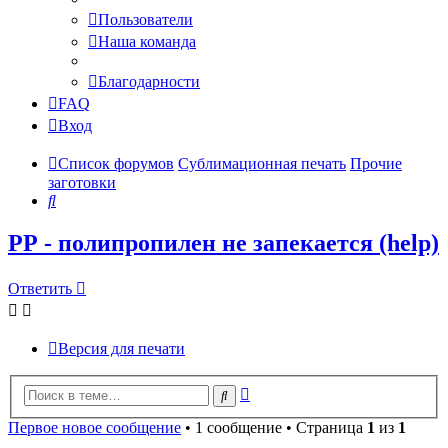
Пользователи
Наша команда
Благодарности
FAQ
Вход
Список форумов
Сублимационная печать
Прочие
заготовки
Поиск
РР - полипропилен не запекается (help)
Ответить
Версия для печати
Расширенный
Поиск
поиск
Первое новое сообщение
• 1 сообщение • Страница
1
из
1