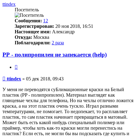
ttindex
Посетитель
Сообщения:
12
Зарегистрирован:
20 ноя 2018, 16:51
Настоящее имя:
Александр
Откуда:
Москва
Поблагодарили:
2 раза
РР - полипропилен не запекается (help)
Цитата
Непрочитанное
ttindex
»
05 дек 2018, 09:43
сообщение
У меня не переводятся суБлимационные краски на Белый
пластик (PP - полипропилен). Материал выглядят как
глянцевые чехлы для телефона, Но на чехлы отлично ложится
краска, а на этот пластик очень тускло. Играл разными
температурами, не помогает. То недопекает, то расплавляет
пластик, то сам пластик начинает превращаться в матовый.
Может быть есть какой нибудь специальный полимер или
праймер, чтобы хоть как-то краски могли перенестись на
пластик? Если есть, не могли бы вы подсказать где купить и