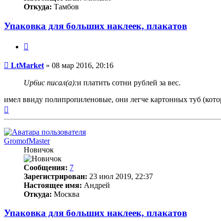
Откуда:
Тамбов
Упаковка для больших наклеек, плакатов
Цитата
Непрочитанное
LtMarket
»
08 мар 2016, 20:16
сообщение
Up6uc писал(а):
и платить сотни рублей за вес.
имел ввиду полипропиленовые, они легче картонных туб (кото
Вернуться
к
началу
GromofMaster
Новичок
Сообщения:
7
Зарегистрирован:
23 июл 2019, 22:37
Настоящее имя:
Андрей
Откуда:
Москва
Упаковка для больших наклеек, плакатов