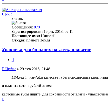
к
началу
Up6uc
Знаток
Сообщения:
970
Зарегистрирован:
19 дек 2013, 02:11
Настоящее имя:
Николай
Откуда:
планета Земля
Упаковка для больших наклеек, плакатов
Цитата
Непрочитанное
Up6uc
»
29 фев 2016, 21:48
сообщение
LtMarket писал(а):
в качестве тубы использовать канализа
и платить сотни рублей за вес.
картонные тубы ищите. для сохранности от влаги - упаковочна
Вернуться
к
началу