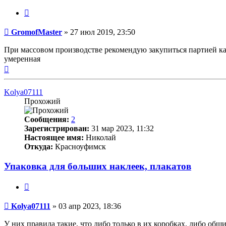
Цитата
Непрочитанное
GromofMaster
»
27 июл 2019, 23:50
сообщение
При массовом производстве рекомендую закупиться партией кар
умеренная
Вернуться
к
началу
Kolya07111
Прохожий
Сообщения:
2
Зарегистрирован:
31 мар 2023, 11:32
Настоящее имя:
Николай
Откуда:
Красноуфимск
Упаковка для больших наклеек, плакатов
Цитата
Непрочитанное
Kolya07111
»
03 апр 2023, 18:36
сообщение
У них правила такие, что либо только в их коробках, либо об