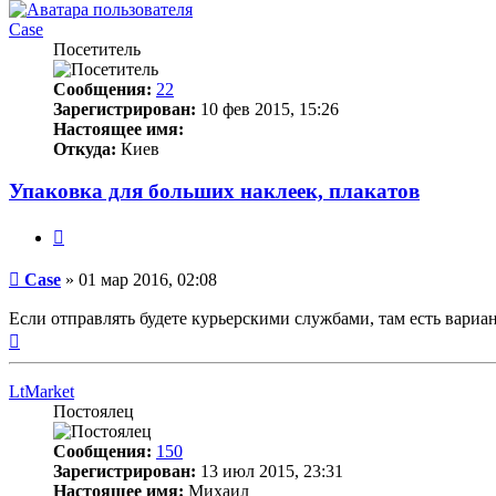
Case
Посетитель
Сообщения:
22
Зарегистрирован:
10 фев 2015, 15:26
Настоящее имя:
Откуда:
Киев
Упаковка для больших наклеек, плакатов
Цитата
Непрочитанное
Case
»
01 мар 2016, 02:08
сообщение
Если отправлять будете курьерскими службами, там есть вариа
Вернуться
к
началу
LtMarket
Постоялец
Сообщения:
150
Зарегистрирован:
13 июл 2015, 23:31
Настоящее имя:
Михаил