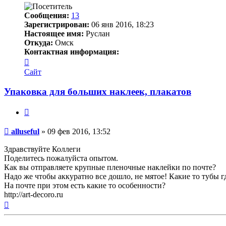
Сообщения:
13
Зарегистрирован:
06 янв 2016, 18:23
Настоящее имя:
Руслан
Откуда:
Омск
Контактная информация:
Контактная
информация
Сайт
пользователя
alluseful
Упаковка для больших наклеек, плакатов
Цитата
Непрочитанное
alluseful
»
09 фев 2016, 13:52
сообщение
Здравствуйте Коллеги
Поделитесь пожалуйста опытом.
Как вы отправляете крупные пленочные наклейки по почте?
Надо же чтобы аккуратно все дошло, не мятое! Какие то тубы г
На почте при этом есть какие то особенности?
http://art-decoro.ru
Вернуться
к
началу