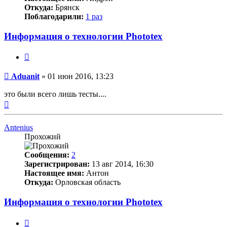
Откуда:
Брянск
Поблагодарили:
1 раз
Информация о технологии Phototex
Цитата
Непрочитанное
Aduanit
»
01 июн 2016, 13:23
сообщение
это были всего лишь тесты....
Вернуться
к
началу
Antenius
Прохожий
Сообщения:
2
Зарегистрирован:
13 авг 2014, 16:30
Настоящее имя:
Антон
Откуда:
Орловская область
Информация о технологии Phototex
Цитата