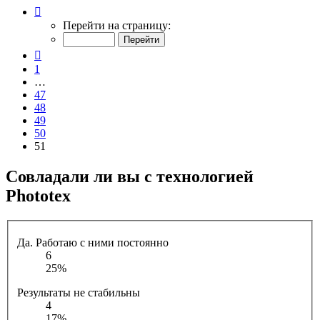
Страница
51
Перейти на страницу:
из
51
Пред.
1
…
47
48
49
50
51
Совладали ли вы с технологией
Phototex
Да. Работаю с ними постоянно
6
25%
Результаты не стабильны
4
17%