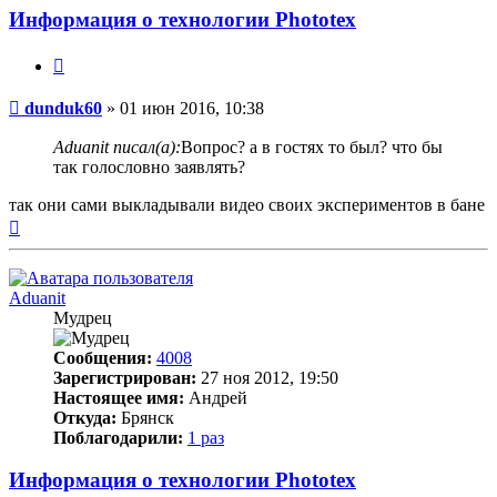
Информация о технологии Phototex
Цитата
Непрочитанное
dunduk60
»
01 июн 2016, 10:38
сообщение
Aduanit писал(а):
Вопрос? а в гостях то был? что бы
так голословно заявлять?
так они сами выкладывали видео своих экспериментов в бане
Вернуться
к
началу
Aduanit
Мудрец
Сообщения:
4008
Зарегистрирован:
27 ноя 2012, 19:50
Настоящее имя:
Андрей
Откуда:
Брянск
Поблагодарили:
1 раз
Информация о технологии Phototex