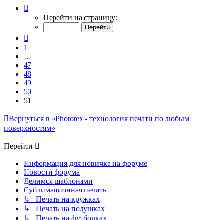
Страница
51
Перейти на страницу:
из
51
Пред.
1
…
47
48
49
50
51
Вернуться в «Phototex - технология печати по любым
поверхностям»
Перейти
Информация для новичка на форуме
Новости форума
Делимся шаблонами
Сублимационная печать
↳ Печать на кружках
↳ Печать на подушках
↳ Печать на футболках