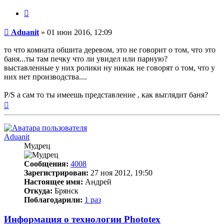
Цитата
Непрочитанное
Aduanit
»
01 июн 2016, 12:09
сообщение
то что комната обшита деревом, это не говорит о том, что это
баня...ты там печку что ли увидел или парную?
выставленные у них ролики ну никак не говорят о том, что у
них нет производства....
P/S а сам то ты имеешь представление , как выглядит баня?
Вернуться
к
началу
Aduanit
Мудрец
Сообщения:
4008
Зарегистрирован:
27 ноя 2012, 19:50
Настоящее имя:
Андрей
Откуда:
Брянск
Поблагодарили:
1 раз
Информация о технологии Phototex