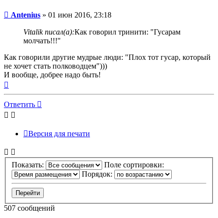
Непрочитанное
Antenius
»
01 июн 2016, 23:18
сообщение
Vitalik писал(а):
Как говорил тринити: "Гусарам
молчать!!!"
Как говорили другие мудрые люди: "Плох тот гусар, который
не хочет стать полководцем")))
И вообще, добрее надо быть!
Вернуться
к
началу
Ответить
Версия для печати
Показать:
Поле сортировки:
Порядок:
507 сообщений