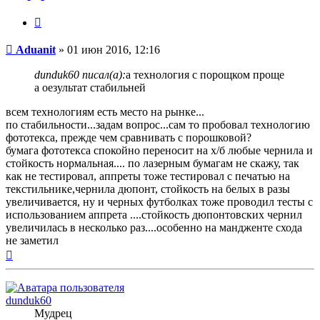
Цитата
Непрочитанное
Aduanit
»
01 июн 2016, 12:16
сообщение
dunduk60 писал(а):
а технология с порощком проще
а оезультат стабильней
всем технологиям есть место на рынке...
по стабильности...задам вопрос...сам то пробовал технологию
фототекса, прежде чем сравнивать с порошковой?
бумага фототекса спокойно переносит на х/б любые чернила и
стойкость нормальная.... по лазерным бумагам не скажу, так
как не тестировал, аппреты тоже тестировал с печатью на
текстильнике,чернила дюпонт, стойкость на белых в разы
увеличивается, ну и черных футболках тоже проводил тесты с
использованием аппрета ....стойкость дюпонтовских чернил
увеличилась в несколько раз....особенно на мандженте схода
не заметил
Вернуться
к
началу
dunduk60
Мудрец