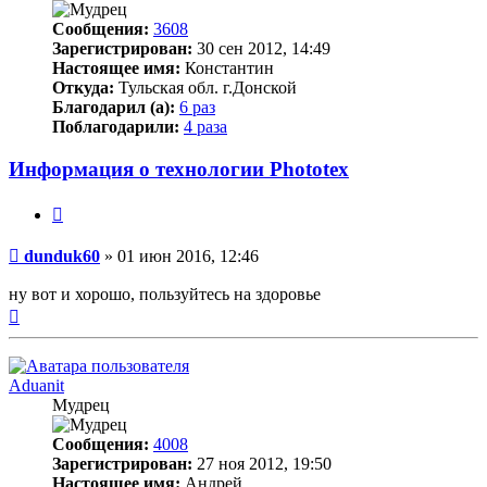
Сообщения:
3608
Зарегистрирован:
30 сен 2012, 14:49
Настоящее имя:
Константин
Откуда:
Тульская обл. г.Донской
Благодарил (а):
6 раз
Поблагодарили:
4 раза
Информация о технологии Phototex
Цитата
Непрочитанное
dunduk60
»
01 июн 2016, 12:46
сообщение
ну вот и хорошо, пользуйтесь на здоровье
Вернуться
к
началу
Aduanit
Мудрец
Сообщения:
4008
Зарегистрирован:
27 ноя 2012, 19:50
Настоящее имя:
Андрей