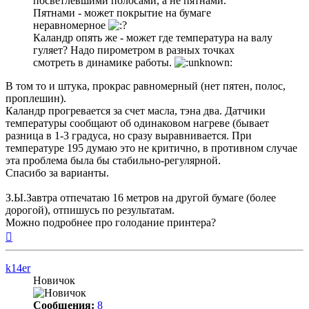
посветлевшими полосами, а не пятнами.
Пятнами - может покрытие на бумаге
неравномерное
Каландр опять же - может где температура на валу
гуляет? Надо пирометром в разных точках
смотреть в динамике работы.
В том то и штука, прокрас равномерный (нет пятен, полос,
проплешин).
Каландр прогревается за счет масла, тэна два. Датчики
температуры сообщают об одинаковом нагреве (бывает
разница в 1-3 градуса, но сразу выравнивается. При
температуре 195 думаю это не критично, в противном случае
эта проблема была бы стабильно-регулярной.
Спасибо за варианты.
З.Ы.Завтра отпечатаю 16 метров на другой бумаге (более
дорогой), отпишусь по результатам.
Можно подробнее про голодание принтера?
Вернуться
к
началу
k14er
Новичок
Сообщения:
8