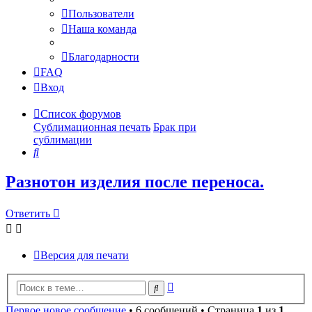
Пользователи
Наша команда
Благодарности
FAQ
Вход
Список форумов
Сублимационная печать
Брак при
сублимации
Поиск
Разнотон изделия после переноса.
Ответить
Версия для печати
Расширенный
Поиск
поиск
Первое новое сообщение
• 6 сообщений • Страница
1
из
1