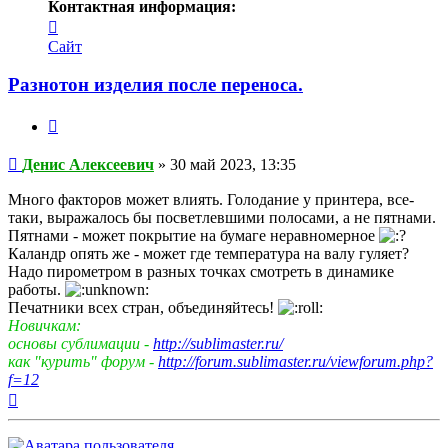
Контактная информация:
Контактная
информация
Сайт
пользователя
Денис
Разнотон изделия после переноса.
Алексеевич
Цитата
Непрочитанное
Денис Алексеевич
»
30 май 2023, 13:35
сообщение
Много факторов может влиять. Голодание у принтера, все-
таки, выражалось бы посветлевшими полосами, а не пятнами.
Пятнами - может покрытие на бумаге неравномерное
Каландр опять же - может где температура на валу гуляет?
Надо пирометром в разных точках смотреть в динамике
работы.
Печатники всех стран, объединяйтесь!
Новичкам:
основы сублимации -
http://sublimaster.ru/
как "курить" форум -
http://forum.sublimaster.ru/viewforum.php?
f=12
Вернуться
к
началу