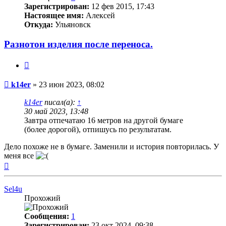
Зарегистрирован:
12 фев 2015, 17:43
Настоящее имя:
Алексей
Откуда:
Ульяновск
Разнотон изделия после переноса.
Цитата
Непрочитанное
k14er
»
23 июн 2023, 08:02
сообщение
k14er
писал(а):
↑
30 май 2023, 13:48
Завтра отпечатаю 16 метров на другой бумаге
(более дорогой), отпишусь по результатам.
Дело похоже не в бумаге. Заменили и история повторилась. У
меня все
Вернуться
к
началу
Sel4u
Прохожий
Сообщения:
1
Зарегистрирован:
23 окт 2024, 09:38