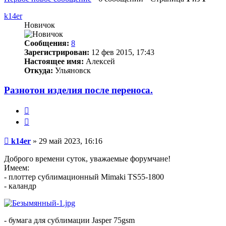
k14er
Новичок
Сообщения:
8
Зарегистрирован:
12 фев 2015, 17:43
Настоящее имя:
Алексей
Откуда:
Ульяновск
Разнотон изделия после переноса.
Цитата
Непрочитанное
k14er
»
29 май 2023, 16:16
сообщение
Доброго времени суток, уважаемые форумчане!
Имеем:
- плоттер сублимационный Mimaki TS55-1800
- каландр
- бумага для сублимации Jasper 75gsm