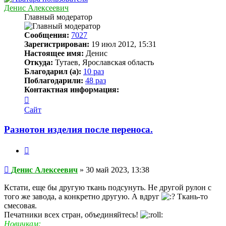
Денис Алексеевич
Главный модератор
Сообщения:
7027
Зарегистрирован:
19 июл 2012, 15:31
Настоящее имя:
Денис
Откуда:
Тутаев, Ярославская область
Благодарил (а):
10 раз
Поблагодарили:
48 раз
Контактная информация:
Контактная
информация
Сайт
пользователя
Денис
Разнотон изделия после переноса.
Алексеевич
Цитата
Непрочитанное
Денис Алексеевич
»
30 май 2023, 13:38
сообщение
Кстати, еще бы другую ткань подсунуть. Не другой рулон с
того же завода, а конкретно другую. А вдруг
Ткань-то
смесовая.
Печатники всех стран, объединяйтесь!
Новичкам: