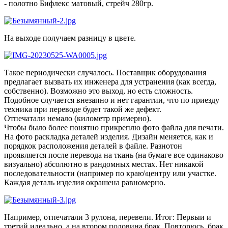
- полотно Бифлекс матовый, стрейч 280гр.
На выходе получаем разницу в цвете.
Такое периодически случалось. Поставщик оборудования
предлагает вызвать их инженера для устранения (как всегда,
собственно). Возможно это выход, но есть сложность.
Подобное случается внезапно и нет гарантии, что по приезду
техника при переводе будет такой же дефект.
Отпечатали немало (километр примерно).
Чтобы было более понятно прикреплю фото файла для печати.
На фото раскладка деталей изделия. Дизайн меняется, как и
порядкок расположения деталей в файле. Разнотон
проявляется после перевода на ткань (на бумаге все одинаково
визуально) абсолютно в рандомных местах. Нет никакой
последовательности (например по краю\центру или участке.
Каждая деталь изделия окрашена равномерно.
Например, отпечатали 3 рулона, перевели. Итог: Первыи и
третий идеально, а на втором половина брак. Повторюсь, брак