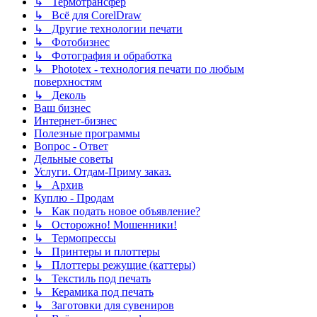
↳ Термотрансфер
↳ Всё для CorelDraw
↳ Другие технологии печати
↳ Фотобизнес
↳ Фотография и обработка
↳ Phototex - технология печати по любым
поверхностям
↳ Деколь
Ваш бизнес
Интернет-бизнес
Полезные программы
Вопрос - Ответ
Дельные советы
Услуги. Отдам-Приму заказ.
↳ Архив
Куплю - Продам
↳ Как подать новое объявление?
↳ Осторожно! Мошенники!
↳ Термопрессы
↳ Принтеры и плоттеры
↳ Плоттеры режущие (каттеры)
↳ Текстиль под печать
↳ Керамика под печать
↳ Заготовки для сувениров