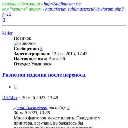
основы сублимации -
http://sublimaster.ru/
как "курить" форум -
http://forum.sublimaster.ru/viewforum.php?
f=12
Вернуться
к
началу
k14er
Новичок
Сообщения:
8
Зарегистрирован:
12 фев 2015, 17:43
Настоящее имя:
Алексей
Откуда:
Ульяновск
Разнотон изделия после переноса.
Цитата
Непрочитанное
k14er
»
30 май 2023, 13:48
сообщение
Денис Алексеевич
писал(а):
↑
30 май 2023, 13:35
Много факторов может влиять. Голодание у
принтера, все-таки, выражалось бы