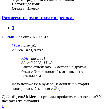
Настоящее имя:
Откуда:
Ижевск
Разнотон изделия после переноса.
Цитата
Непрочитанное
Sel4u
»
23 окт 2024, 09:43
сообщение
k14er
писал(а):
↑
23 июн 2023, 08:02
k14er
писал(а):
↑
30 май 2023, 13:48
Завтра отпечатаю 16 метров на другой
бумаге (более дорогой), отпишусь по
результатам.
Дело похоже не в бумаге. Заменили и история
повторилась. У меня все
Добрый день!
k14er
, вы решили проблему с разнотоном? У
нас такая же ситуация...
Вернуться