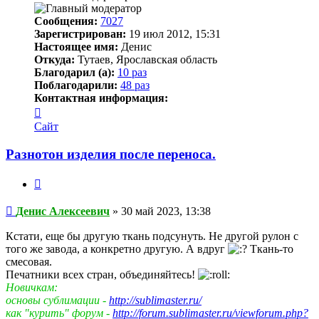
Сообщения:
7027
Зарегистрирован:
19 июл 2012, 15:31
Настоящее имя:
Денис
Откуда:
Тутаев, Ярославская область
Благодарил (а):
10 раз
Поблагодарили:
48 раз
Контактная информация:
Контактная
информация
Сайт
пользователя
Денис
Разнотон изделия после переноса.
Алексеевич
Цитата
Непрочитанное
Денис Алексеевич
»
30 май 2023, 13:38
сообщение
Кстати, еще бы другую ткань подсунуть. Не другой рулон с
того же завода, а конкретно другую. А вдруг
Ткань-то
смесовая.
Печатники всех стран, объединяйтесь!
Новичкам:
основы сублимации -
http://sublimaster.ru/
как "курить" форум -
http://forum.sublimaster.ru/viewforum.php?