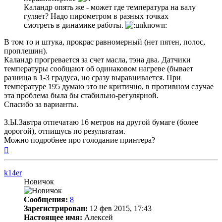
Каландр опять же - может где температура на валу
гуляет? Надо пирометром в разных точках
смотреть в динамике работы.
В том то и штука, прокрас равномерный (нет пятен, полос,
проплешин).
Каландр прогревается за счет масла, тэна два. Датчики
температуры сообщают об одинаковом нагреве (бывает
разница в 1-3 градуса, но сразу выравнивается. При
температуре 195 думаю это не критично, в противном случае
эта проблема была бы стабильно-регулярной.
Спасибо за варианты.
З.Ы.Завтра отпечатаю 16 метров на другой бумаге (более
дорогой), отпишусь по результатам.
Можно подробнее про голодание принтера?
Вернуться
к
началу
k14er
Новичок
Сообщения:
8
Зарегистрирован:
12 фев 2015, 17:43
Настоящее имя:
Алексей