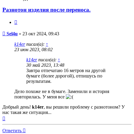
Разнотон изделия после переноса.
Цитата
Непрочитанное
Sel4u
»
23 окт 2024, 09:43
сообщение
k14er
писал(а):
↑
23 июн 2023, 08:02
k14er
писал(а):
↑
30 май 2023, 13:48
Завтра отпечатаю 16 метров на другой
бумаге (более дорогой), отпишусь по
результатам.
Дело похоже не в бумаге. Заменили и история
повторилась. У меня все
Добрый день!
k14er
, вы решили проблему с разнотоном? У
нас такая же ситуация...
Вернуться
к
началу
Ответить