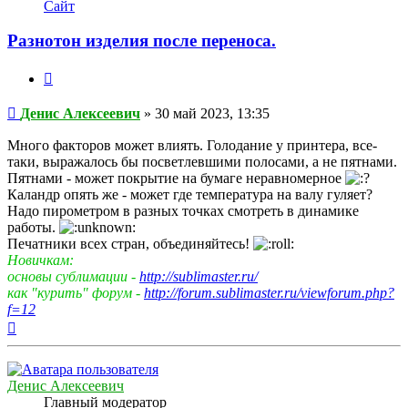
информация
Сайт
пользователя
Денис
Разнотон изделия после переноса.
Алексеевич
Цитата
Непрочитанное
Денис Алексеевич
»
30 май 2023, 13:35
сообщение
Много факторов может влиять. Голодание у принтера, все-
таки, выражалось бы посветлевшими полосами, а не пятнами.
Пятнами - может покрытие на бумаге неравномерное
Каландр опять же - может где температура на валу гуляет?
Надо пирометром в разных точках смотреть в динамике
работы.
Печатники всех стран, объединяйтесь!
Новичкам:
основы сублимации -
http://sublimaster.ru/
как "курить" форум -
http://forum.sublimaster.ru/viewforum.php?
f=12
Вернуться
к
началу
Денис Алексеевич
Главный модератор