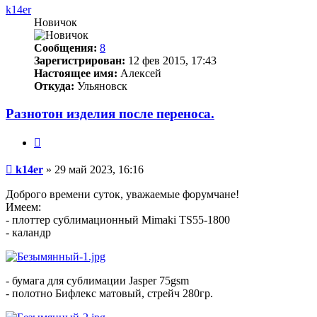
k14er
Новичок
Сообщения:
8
Зарегистрирован:
12 фев 2015, 17:43
Настоящее имя:
Алексей
Откуда:
Ульяновск
Разнотон изделия после переноса.
Цитата
Непрочитанное
k14er
»
29 май 2023, 16:16
сообщение
Доброго времени суток, уважаемые форумчане!
Имеем:
- плоттер сублимационный Mimaki TS55-1800
- каландр
- бумага для сублимации Jasper 75gsm
- полотно Бифлекс матовый, стрейч 280гр.