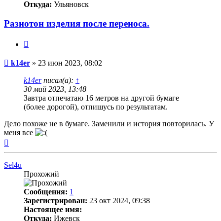
Откуда:
Ульяновск
Разнотон изделия после переноса.
Цитата
Непрочитанное
k14er
»
23 июн 2023, 08:02
сообщение
k14er
писал(а):
↑
30 май 2023, 13:48
Завтра отпечатаю 16 метров на другой бумаге
(более дорогой), отпишусь по результатам.
Дело похоже не в бумаге. Заменили и история повторилась. У
меня все
Вернуться
к
началу
Sel4u
Прохожий
Сообщения:
1
Зарегистрирован:
23 окт 2024, 09:38
Настоящее имя:
Откуда:
Ижевск