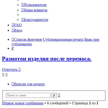
Пользователи
Наша команда
Благодарности
FAQ
Вход
Список форумов
Сублимационная печать
Брак при
сублимации
Поиск
Разнотон изделия после переноса.
Ответить
Версия для печати
Расширенный
Поиск
поиск
Первое новое сообщение
• 6 сообщений • Страница
1
из
1