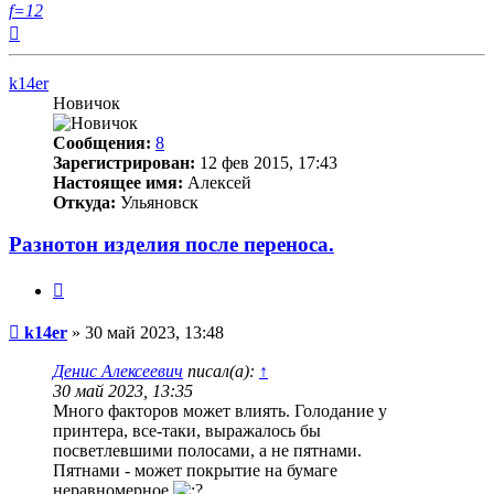
f=12
Вернуться
к
началу
k14er
Новичок
Сообщения:
8
Зарегистрирован:
12 фев 2015, 17:43
Настоящее имя:
Алексей
Откуда:
Ульяновск
Разнотон изделия после переноса.
Цитата
Непрочитанное
k14er
»
30 май 2023, 13:48
сообщение
Денис Алексеевич
писал(а):
↑
30 май 2023, 13:35
Много факторов может влиять. Голодание у
принтера, все-таки, выражалось бы
посветлевшими полосами, а не пятнами.
Пятнами - может покрытие на бумаге
неравномерное