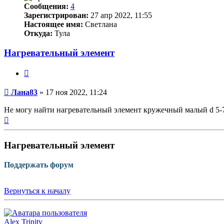
Сообщения:
4
Зарегистрирован:
27 апр 2022, 11:55
Настоящее имя:
Светлана
Откуда:
Тула
Нагревательный элемент
Цитата
Непрочитанное
Лана83
»
17 ноя 2022, 11:24
сообщение
Не могу найти нагревательный элемент кружечный малый d 5-7 
Вернуться
к
началу
Нагревательный элемент
Поддержать форум
Вернуться к началу
Alex Trinity