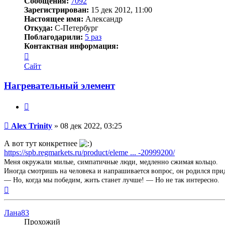
Сообщения:
7092
Зарегистрирован:
15 дек 2012, 11:00
Настоящее имя:
Александр
Откуда:
С-Петербург
Поблагодарили:
5 раз
Контактная информация:
Контактная
информация
Сайт
пользователя
Alex
Нагревательный элемент
Trinity
Цитата
Непрочитанное
Alex Trinity
»
08 дек 2022, 03:25
сообщение
А вот тут конкретнее
https://spb.regmarkets.ru/product/eleme ... -20999200/
Меня окружали милые, симпатичные люди, медленно сжимая кольцо.
Иногда смотришь на человека и напрашивается вопрос, он родился при
— Но, когда мы победим, жить станет лучше! — Но не так интересно.
Вернуться
к
началу
Лана83
Прохожий