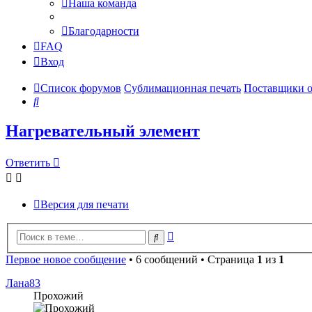
Наша команда
Благодарности
FAQ
Вход
Список форумов
Сублимационная печать
Поставщики 
Поиск
Нагревательный элемент
Ответить
Версия для печати
Расширенный
Поиск
поиск
Первое новое сообщение
• 6 сообщений • Страница
1
из
1
Лана83
Прохожий