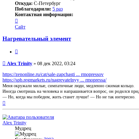
Откуда:
С-Петербург
Поблагодарили:
5 раз
Контактная информация:
Контактная
информация
Сайт
пользователя
Alex
Нагревательный элемент
Trinity
Цитата
Непрочитанное
Alex Trinity
»
08 дек 2022, 03:24
сообщение
https://zenonline.ru/cat/sale-zapchasti ... rmopressov
https://spb.regmarkets.ru/nagrevatelnyy ... rmopressa/
Меня окружали милые, симпатичные люди, медленно сжимая кольцо.
Иногда смотришь на человека и напрашивается вопрос, он родился при
— Но, когда мы победим, жить станет лучше! — Но не так интересно.
Вернуться
к
началу
Alex Trinity
Мудрец