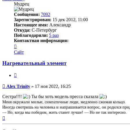
Мудрец
Сообщения:
7092
Зарегистрирован:
15 дек 2012, 11:00
Настоящее имя:
Александр
Откуда:
С-Петербург
Поблагодарили:
5 раз
Контактная информация:
Контактная
информация
Сайт
пользователя
Alex
Нагревательный элемент
Trinity
Цитата
Непрочитанное
Alex Trinity
»
17 ноя 2022, 16:25
сообщение
Сестра!!!!
Ты бы хоть модель пресса сказала
Меня окружали милые, симпатичные люди, медленно сжимая кольцо.
Иногда смотришь на человека и напрашивается вопрос, он родился при
— Но, когда мы победим, жить станет лучше! — Но не так интересно.
Вернуться
к
началу