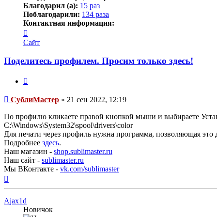
Благодарил (а):
15 раз
Поблагодарили:
134 раза
Контактная информация:
Контактная
информация
Сайт
пользователя
СублиМастер
Поделитесь профилем. Просим только здесь!
Цитата
Непрочитанное
СублиМастер
»
21 сен 2022, 12:19
сообщение
По профилю кликаете правой кнопкой мыши и выбираете Устан
C:\Windows\System32\spool\drivers\color
Для печати через профиль нужна программа, позволяющая это 
Подробнее
здесь
.
Наш магазин -
shop.sublimaster.ru
Наш сайт -
sublimaster.ru
Мы ВКонтакте -
vk.com/sublimaster
Вернуться
к
началу
Ajax1d
Новичок