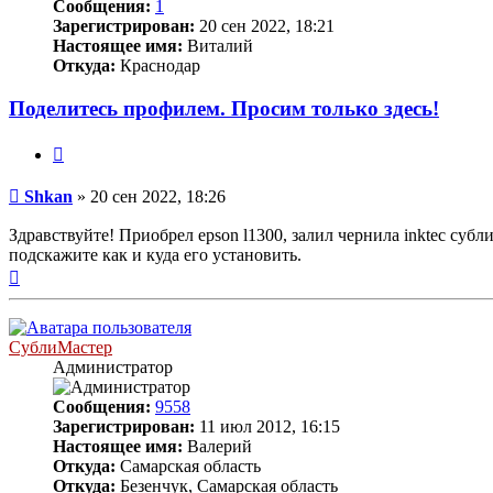
Сообщения:
1
Зарегистрирован:
20 сен 2022, 18:21
Настоящее имя:
Виталий
Откуда:
Краснодар
Поделитесь профилем. Просим только здесь!
Цитата
Непрочитанное
Shkan
»
20 сен 2022, 18:26
сообщение
Здравствуйте! Приобрел epson l1300, залил чернила inktec су
подскажите как и куда его установить.
Вернуться
к
началу
СублиМастер
Администратор
Сообщения:
9558
Зарегистрирован:
11 июл 2012, 16:15
Настоящее имя:
Валерий
Откуда:
Самарская область
Откуда:
Безенчук, Самарская область