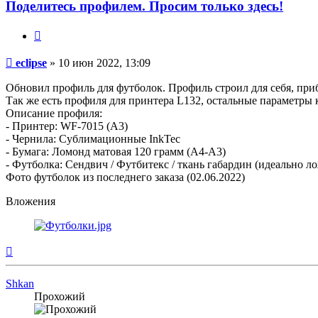
Поделитесь профилем. Просим только здесь!
Цитата
Непрочитанное
eclipse
»
10 июн 2022, 13:09
сообщение
Обновил профиль для футболок. Профиль строил для себя, приб
Так же есть профиля для принтера L132, остальные параметры
Описание профиля:
- Принтер: WF-7015 (A3)
- Чернила: Сублимационные InkTec
- Бумага: Ломонд матовая 120 грамм (А4-А3)
- Футболка: Сендвич / Футбитекс / ткань габардин (идеально л
Фото футболок из последнего заказа (02.06.2022)
Вложения
Вернуться
к
началу
Shkan
Прохожий