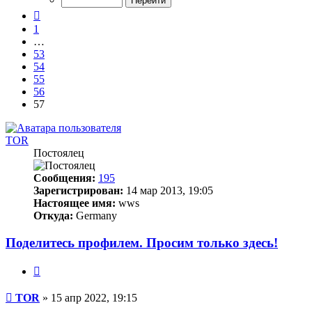
57
Пред.
1
…
53
54
55
56
57
TOR
Постоялец
Сообщения:
195
Зарегистрирован:
14 мар 2013, 19:05
Настоящее имя:
wws
Откуда:
Germany
Поделитесь профилем. Просим только здесь!
Цитата
Непрочитанное
TOR
»
15 апр 2022, 19:15
сообщение