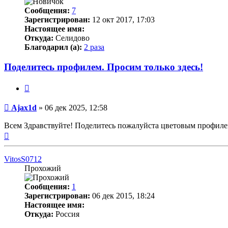
Сообщения:
7
Зарегистрирован:
12 окт 2017, 17:03
Настоящее имя:
Откуда:
Селидово
Благодарил (а):
2 раза
Поделитесь профилем. Просим только здесь!
Цитата
Непрочитанное
Ajax1d
»
06 дек 2025, 12:58
сообщение
Всем Здравствуйте! Поделитесь пожалуйста цветовым профилем н
Вернуться
к
началу
VitosS0712
Прохожий
Сообщения:
1
Зарегистрирован:
06 дек 2015, 18:24
Настоящее имя:
Откуда:
Россия