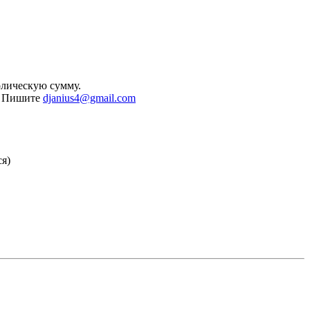
олическую сумму.
к. Пишите
djanius4@gmail.com
ся)