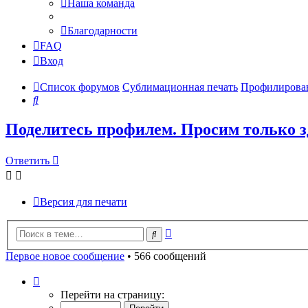
Наша команда
Благодарности
FAQ
Вход
Список форумов
Сублимационная печать
Профилирован
Поиск
Поделитесь профилем. Просим только з
Ответить
Версия для печати
Расширенный
Поиск
поиск
Первое новое сообщение
• 566 сообщений
Страница
57
Перейти на страницу:
из