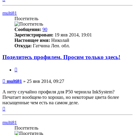
к
началу
multi81
Посетитель
Сообщения:
90
Зарегистрирован:
19 янв 2014, 19:01
Настоящее имя:
Николай
Откуда:
Гатчина Лен. обл.
Поделитесь профилем. Просим только здесь!
Цитата
Непрочитанное
multi81
»
25 янв 2014, 09:27
сообщение
А нету случайно профиля для P50 чернила InkSystem?
Печатает вообщем-то хорошо, но некоторые цвета более
насыщенные чем есть на самом деле.
Вернуться
к
началу
multi81
Посетитель