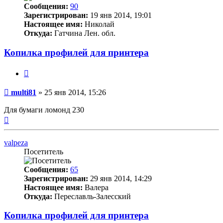
Сообщения:
90
Зарегистрирован:
19 янв 2014, 19:01
Настоящее имя:
Николай
Откуда:
Гатчина Лен. обл.
Копилка профилей для принтера
Цитата
Непрочитанное
multi81
»
25 янв 2014, 15:26
сообщение
Для бумаги ломонд 230
Вернуться
к
началу
valpeza
Посетитель
Сообщения:
65
Зарегистрирован:
29 янв 2014, 14:29
Настоящее имя:
Валера
Откуда:
Переславль-Залесский
Копилка профилей для принтера