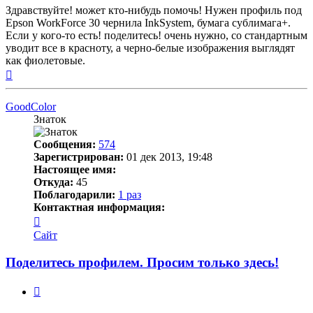
Здравствуйте! может кто-нибудь помочь! Нужен профиль под
Epson WorkForce 30 чернила InkSystem, бумага сублимага+.
Если у кого-то есть! поделитесь! очень нужно, со стандартным
уводит все в красноту, а черно-белые изображения выглядят
как фиолетовые.
Вернуться
к
началу
GoodColor
Знаток
Сообщения:
574
Зарегистрирован:
01 дек 2013, 19:48
Настоящее имя:
Откуда:
45
Поблагодарили:
1 раз
Контактная информация:
Контактная
информация
Сайт
пользователя
GoodColor
Поделитесь профилем. Просим только здесь!
Цитата