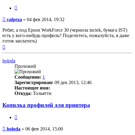
Цитата
Непрочитанное
valpeza
»
04 фев 2014, 19:32
сообщение
Ребят, а под Epson WorkForce 30 (чернила inctek, бумага IST)
есть у кого-нибудь профиль? Поделитесь, пожалуйста, я даже
готов заплатить)
Вернуться
к
началу
holoda
Прохожий
Сообщения:
1
Зарегистрирован:
09 дек 2013, 12:46
Настоящее имя:
Откуда:
Тольятти
Копилка профилей для принтера
Цитата
Непрочитанное
holoda
»
06 фев 2014, 15:00
сообщение