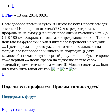
Цитата
Непрочитанное
Flay
»
13 янв 2014, 00:01
сообщение
Всем доброго времени суток!!! Никто не богат профилем для
эпсона л110 и чернил инктек??? Сам отредактировать
профиль не не смогу((( в нашей провинции умеющих нет. До
СПБ 180 км . Закрывать тоже мало представляю как ... Так как
печатаю на футболки а как я читал все переносят на кружки
.... Цветопередача просто ужасная то что выкладывали на
форуме все попробовал и ничего не подходит ((( даже
казалось бы печатаю тупо черный рисунок --- на бумаге вроде
тоже черный --- после пресса на футболке светло серо-
зеленый (( помогите кто чем может !!! Может советом .... Был
ли у кого нить такой опыт??
Вернуться
к
началу
Поделитесь профилем. Просим только здесь!
Поддержать форум
Вернуться к началу