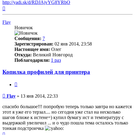
http://yadi.sk/d/RDJAjvYG8YRbO
Вернуться
к
началу
Flay
Новичок
Сообщения:
7
Зарегистрирован:
02 янв 2014, 23:58
Настоящее имя:
Олег
Откуда:
Великий Новгород
Поблагодарили:
1 раз
Копилка профилей для принтера
Цитата
Непрочитанное
Flay
»
13 янв 2014, 22:33
сообщение
спасибо большое!!! попробую теперь только завтра но кажется
этот я уже его терзал.... но сегодня уже стал на несколько
шагов ближе к истене=) купил бумагу ист и температуру с
выдержкой увеличил ... и о чудо пошла тема осталось только
тонкая подстроичка
Вернуться