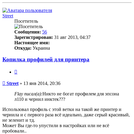
Street
Посетитель
Сообщения:
56
Зарегистрирован:
31 авг 2013, 04:37
Настоящее имя:
Откуда:
Украина
Копилка профилей для принтера
Цитата
Непрочитанное
Street
»
13 янв 2014, 20:36
сообщение
Flay писал(а):
Никто не богат профилем для эпсона
л110 и чернил инктек???
Использовал профиль с этой ветки на такой же принтер и
чернила и с первого раза всё идеально, даже серый красивый,
не зеленит и тд.
Может Вы где-то упустили в настройках или не всё
пробовали..