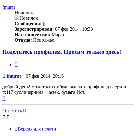
началу
fmurat
Новичок
Сообщения:
6
Зарегистрирован:
07 фев 2014, 10:33
Настоящее имя:
Марат
Откуда:
Поволжье
Поделитесь профилем. Просим только здесь!
Цитата
Непрочитанное
fmurat
»
07 фев 2014, 20:16
сообщение
добрый день! может кто нибудь выслать профиль для epson
tx117 субличернила - inctek. бумага Ист.
Вернуться
к
началу
Ответить
Версия для печати