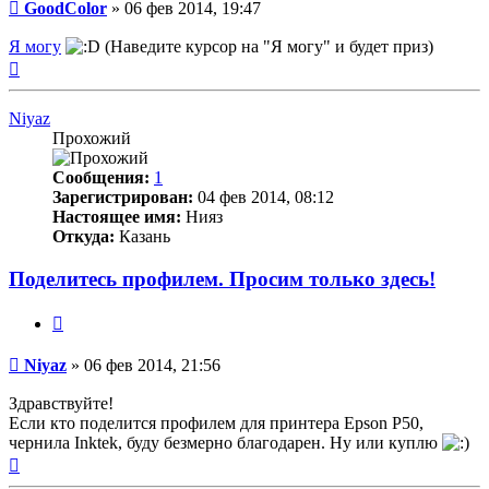
Непрочитанное
GoodColor
»
06 фев 2014, 19:47
сообщение
Я могу
(Наведите курсор на "Я могу" и будет приз)
Вернуться
к
началу
Niyaz
Прохожий
Сообщения:
1
Зарегистрирован:
04 фев 2014, 08:12
Настоящее имя:
Нияз
Откуда:
Казань
Поделитесь профилем. Просим только здесь!
Цитата
Непрочитанное
Niyaz
»
06 фев 2014, 21:56
сообщение
Здравствуйте!
Если кто поделится профилем для принтера Epson P50,
чернила Inktek, буду безмерно благодарен. Ну или куплю
Вернуться
к