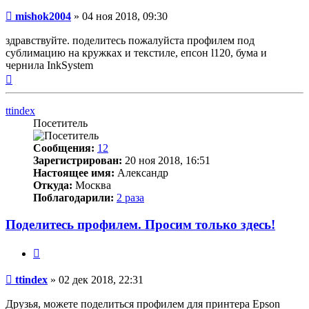
Непрочитанное
mishok2004
»
04 ноя 2018, 09:30
сообщение
здравствуйте. поделитесь пожалуйста профилем под
сублимацию на кружках и текстиле, епсон l120, бума и
чернила InkSystem
Вернуться
к
началу
ttindex
Посетитель
Сообщения:
12
Зарегистрирован:
20 ноя 2018, 16:51
Настоящее имя:
Александр
Откуда:
Москва
Поблагодарили:
2 раза
Поделитесь профилем. Просим только здесь!
Цитата
Непрочитанное
ttindex
»
02 дек 2018, 22:31
сообщение
Друзья, можете поделиться профилем для принтера Epson