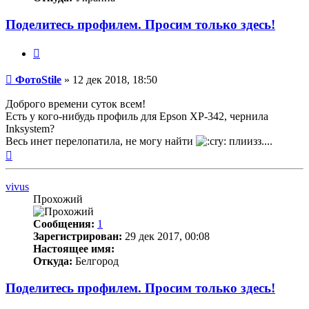
Поделитесь профилем. Просим только здесь!
Цитата
Непрочитанное
ФотоStile
»
12 дек 2018, 18:50
сообщение
Доброго времени суток всем!
Есть у кого-нибудь профиль для Epson XP-342, чернила
Inksystem?
Весь инет перелопатила, не могу найти
плиизз....
Вернуться
к
началу
vivus
Прохожий
Сообщения:
1
Зарегистрирован:
29 дек 2017, 00:08
Настоящее имя:
Откуда:
Белгород
Поделитесь профилем. Просим только здесь!