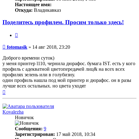
Настоящее имя:
Откуда:
Владикавказ
Поделитесь профилем. Просим только здесь!
Цитата
Непрочитанное
fotomasik
»
14 авг 2018, 23:20
сообщение
Доброго времени суток)
у меня принтер l110, чернила дюрафос. бумага IST. есть у кого
профиль с адекватной цветопередачей лиц& на всех всех
профилях зелень или в голубизну.
один профиль нашла под мой принтер и дюрафос. он в разы
лучше всех остальных. но цвета уходят
Вернуться
к
началу
Kovalezha
Новичок
Сообщения:
9
Зарегистрирован:
17 май 2018, 10:34