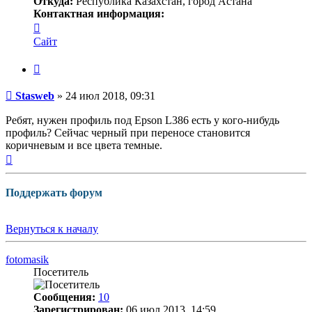
Откуда:
Республика Казахстан, город Астана
Контактная информация:
Контактная
информация
Сайт
пользователя
Stasweb
Цитата
Непрочитанное
Stasweb
»
24 июл 2018, 09:31
сообщение
Ребят, нужен профиль под Epson L386 есть у кого-нибудь
профиль? Сейчас черный при переносе становится
коричневым и все цвета темные.
Вернуться
к
началу
Поддержать форум
Вернуться к началу
fotomasik
Посетитель
Сообщения:
10
Зарегистрирован:
06 июл 2013, 14:59