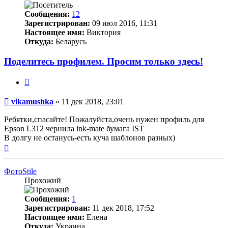
Сообщения:
12
Зарегистрирован:
09 июл 2016, 11:31
Настоящее имя:
Виктория
Откуда:
Беларусь
Поделитесь профилем. Просим только здесь!
Цитата
Непрочитанное
vikamushka
»
11 дек 2018, 23:01
сообщение
Ребятки,спасайте! Пожалуйста,очень нужен профиль для
Epson L312 чернила ink-mate бумага IST
В долгу не останусь-есть куча шаблонов разных)
Вернуться
к
началу
ФотоStile
Прохожий
Сообщения:
1
Зарегистрирован:
11 дек 2018, 17:52
Настоящее имя:
Елена
Откуда:
Украина