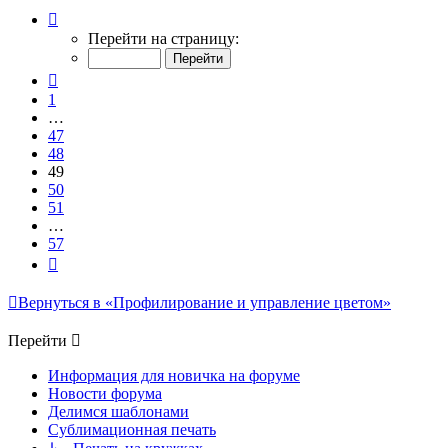
Страница
49
Перейти на страницу:
из
57
Пред.
1
…
47
48
49
50
51
…
57
След.
Вернуться в «Профилирование и управление цветом»
Перейти
Информация для новичка на форуме
Новости форума
Делимся шаблонами
Сублимационная печать