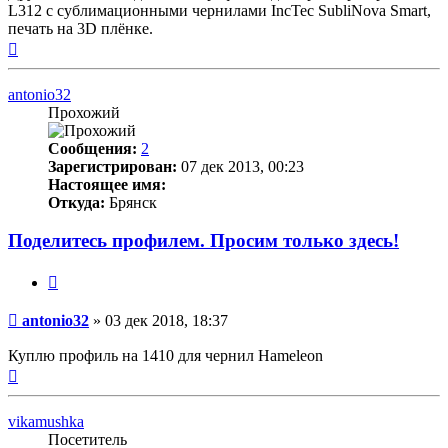
L312 с сублимационными чернилами InсTec SubliNova Smart,
печать на 3D плёнке.
Вернуться
к
началу
antonio32
Прохожий
Сообщения:
2
Зарегистрирован:
07 дек 2013, 00:23
Настоящее имя:
Откуда:
Брянск
Поделитесь профилем. Просим только здесь!
Цитата
Непрочитанное
antonio32
»
03 дек 2018, 18:37
сообщение
Куплю профиль на 1410 для чернил Hameleon
Вернуться
к
началу
vikamushka
Посетитель