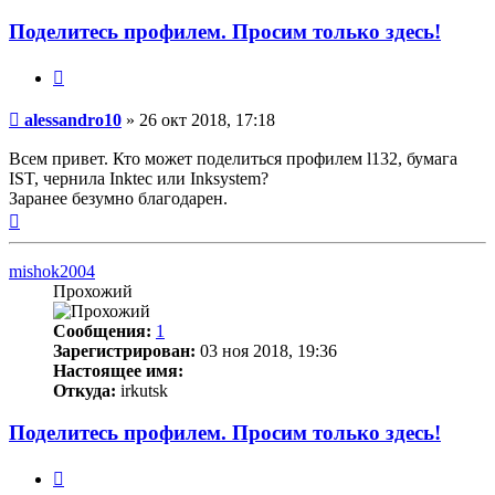
Поделитесь профилем. Просим только здесь!
Цитата
Непрочитанное
alessandro10
»
26 окт 2018, 17:18
сообщение
Всем привет. Кто может поделиться профилем l132, бумага
IST, чернила Inktec или Inksystem?
Заранее безумно благодарен.
Вернуться
к
началу
mishok2004
Прохожий
Сообщения:
1
Зарегистрирован:
03 ноя 2018, 19:36
Настоящее имя:
Откуда:
irkutsk
Поделитесь профилем. Просим только здесь!
Цитата