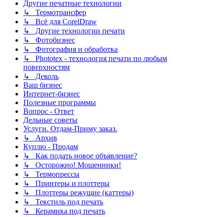
Другие печатные технологии
↳ Термотрансфер
↳ Всё для CorelDraw
↳ Другие технологии печати
↳ Фотобизнес
↳ Фотография и обработка
↳ Phototex - технология печати по любым
поверхностям
↳ Деколь
Ваш бизнес
Интернет-бизнес
Полезные программы
Вопрос - Ответ
Дельные советы
Услуги. Отдам-Приму заказ.
↳ Архив
Куплю - Продам
↳ Как подать новое объявление?
↳ Осторожно! Мошенники!
↳ Термопрессы
↳ Принтеры и плоттеры
↳ Плоттеры режущие (каттеры)
↳ Текстиль под печать
↳ Керамика под печать