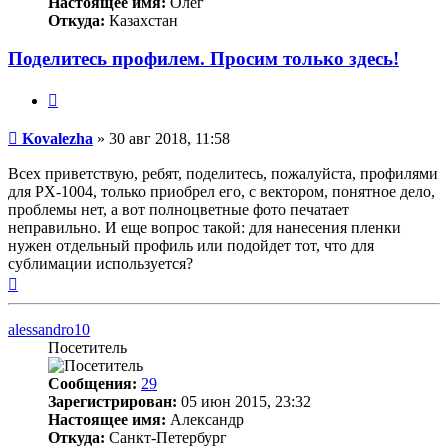
Настоящее имя:
Олег
Откуда:
Казахстан
Поделитесь профилем. Просим только здесь!
Цитата
Непрочитанное
Kovalezha
»
30 авг 2018, 11:58
сообщение
Всех приветствую, ребят, поделитесь, пожалуйста, профилями
для PX-1004, только приобрел его, с вектором, понятное дело,
проблемы нет, а вот полноцветные фото печатает
неправильно. И еще вопрос такой: для нанесения пленки
нужен отдельный профиль или подойдет тот, что для
сублимации используется?
Вернуться
к
началу
alessandro10
Посетитель
Сообщения:
29
Зарегистрирован:
05 июн 2015, 23:32
Настоящее имя:
Александр
Откуда:
Санкт-Петербург