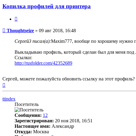
Копилка профилей для принтера
Цитата
Непрочитанное
Thoughtseize
»
09 авг 2018, 16:48
сообщение
Сергей3 писал(а):
Maxim777, вообще по хорошему нужно п
Выкладываю профиль, который сделан был для меня под
Ссылки:
http://rusfolder.com/42352689
Сергей, можете пожалуйста обновить ссылку на этот профиль?
Вернуться
к
началу
ttindex
Посетитель
Сообщения:
12
Зарегистрирован:
20 ноя 2018, 16:51
Настоящее имя:
Александр
Откуда:
Москва