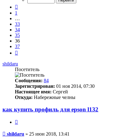
37
Пред.
1
…
33
34
35
36
37
След.
shildaru
Посетитель
Сообщения:
84
Зарегистрирован:
01 ноя 2014, 07:30
Настоящее имя:
Сергей
Откуда:
Набережные челны
как купить профиль для epson l132
Цитата
Непрочитанное
shildaru
»
25 июн 2018, 13:41
сообщение