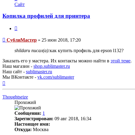
информация
Сайт
пользователя
СублиМастер
Копилка профилей для принтера
Цитата
Непрочитанное
СублиМастер
»
25 июн 2018, 17:20
сообщение
shildaru писал(а):
как купить профиль для epson l132?
Заказать его у мастера. Их контакты можно найти в
этой теме
.
Наш магазин -
shop.sublimaster.ru
Наш сайт -
sublimaster.ru
Мы ВКонтакте -
vk.com/sublimaster
Вернуться
к
началу
Thoughtseize
Прохожий
Сообщения:
1
Зарегистрирован:
09 авг 2018, 16:34
Настоящее имя:
Откуда:
Москва