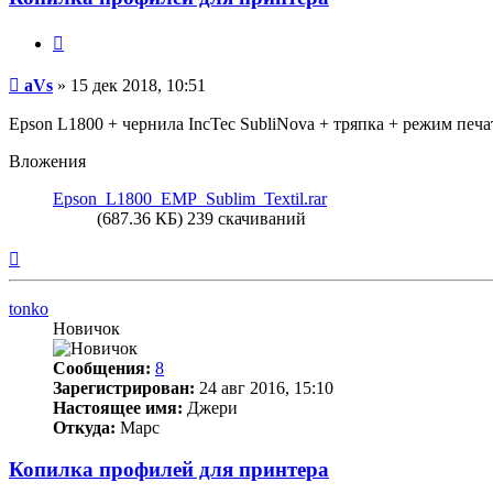
Цитата
Непрочитанное
aVs
»
15 дек 2018, 10:51
сообщение
Epson L1800 + чернила InсTec SubliNova + тряпка + режим печа
Вложения
Epson_L1800_EMP_Sublim_Textil.rar
(687.36 КБ) 239 скачиваний
Вернуться
к
началу
tonko
Новичок
Сообщения:
8
Зарегистрирован:
24 авг 2016, 15:10
Настоящее имя:
Джери
Откуда:
Марс
Копилка профилей для принтера