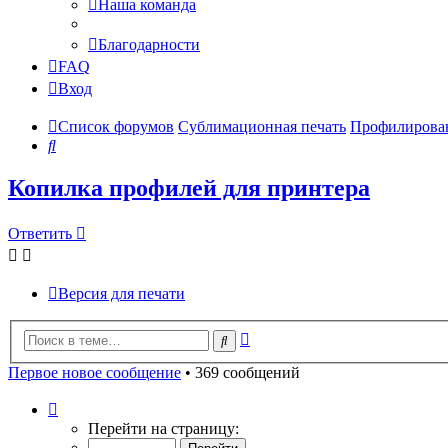
Наша команда
Благодарности
FAQ
Вход
Список форумов
Сублимационная печать
Профилирован
Поиск
Копилка профилей для принтера
Ответить
Версия для печати
Расширенный
Поиск
поиск
Первое новое сообщение
• 369 сообщений
Страница
36
Перейти на страницу:
из