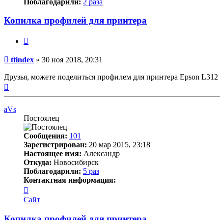
Поблагодарили:
2 раза
Копилка профилей для принтера
Цитата
Непрочитанное
ttindex
»
30 ноя 2018, 20:31
сообщение
Друзья, можете поделиться профилем для принтера Epson L312 
Вернуться
к
началу
aVs
Постоялец
Сообщения:
101
Зарегистрирован:
20 мар 2015, 23:18
Настоящее имя:
Александр
Откуда:
Новосибирск
Поблагодарили:
5 раз
Контактная информация:
Контактная
информация
Сайт
пользователя
aVs
Копилка профилей для принтера