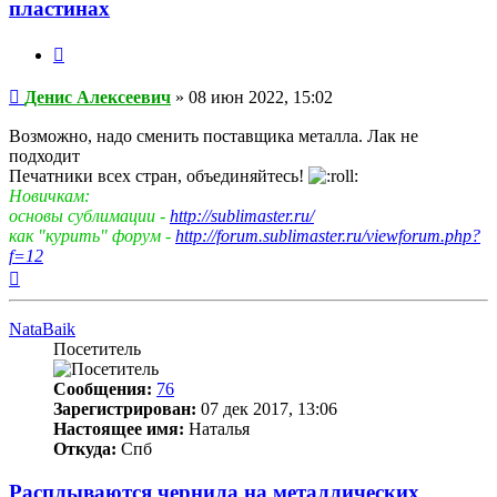
пластинах
Цитата
Непрочитанное
Денис Алексеевич
»
08 июн 2022, 15:02
сообщение
Возможно, надо сменить поставщика металла. Лак не
подходит
Печатники всех стран, объединяйтесь!
Новичкам:
основы сублимации -
http://sublimaster.ru/
как "курить" форум -
http://forum.sublimaster.ru/viewforum.php?
f=12
Вернуться
к
началу
NataBaik
Посетитель
Сообщения:
76
Зарегистрирован:
07 дек 2017, 13:06
Настоящее имя:
Наталья
Откуда:
Спб
Расплываются чернила на металлических