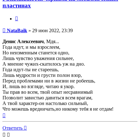
пластинах
Цитата
Непрочитанное
NataBaik
»
29 июн 2022, 23:39
сообщение
Денис Алексеевич
, Мдя...
Года идут, и мы взрослеем,
Но неизменным станется одно,
Лишь чувство уважения сильнее,
А мнение чужих-скатилось уж на дно.
Года идут-ты не стареешь,
Лишь мудрости и грусти полон взор,
Перед проблемами ни в жизни не робеешь,
И, лишь во взгляде, читаю я укор.
Ты прав во всем, твой опыт несравнимый
Позволит завистью давиться всем врагам,
А твой характер-он настолько сильный,
Что можешь вредничать,но никому тебя я не отдам!
Вернуться
к
началу
Ответить