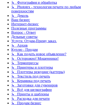
↳ Фотография и обработка
↳ Phototex - технология печати по любым
поверхностям
↳ Деколь
Ваш бизнес
Интернет-бизнес
Полезные программы
Вопрос - Ответ
Дельные советы
Услуги. Отдам-Приму заказ.
↳ Архив
Куплю - Продам
↳ Как подать новое объявление?
↳ Осторожно! Мошенники!
↳ Термопрессы
↳ Принтеры и плоттеры
↳ Плоттеры режущие (каттеры)
↳ Текстиль под печать
↳ Керамика под печать
↳ Заготовки для сувениров
↳ Всё для шелкографии
↳ Принты и шаблоны
↳ Расходка для печати
↳ Продам бизнес