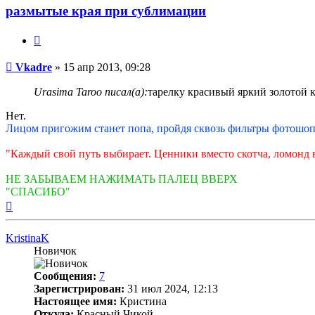
Vkadre
размытые края при сублимации
Цитата
Непрочитанное
Vkadre
»
15 апр 2013, 09:28
сообщение
Urasima Taroo писал(а):
тарелку красивый яркий золотой 
Нет.
Лицом пригожим станет попа, пройдя сквозь фильтры фотошоп
"Каждый свой путь выбирает. Ценники вместо скотча, ломонд вм
НЕ ЗАБЫВАЕМ НАЖИМАТЬ ПАЛЕЦ ВВЕРХ
"СПАСИБО"
Вернуться
к
началу
KristinaK
Новичок
Сообщения:
7
Зарегистрирован:
31 июл 2024, 12:13
Настоящее имя:
Кристина
Откуда:
Красный Чикой