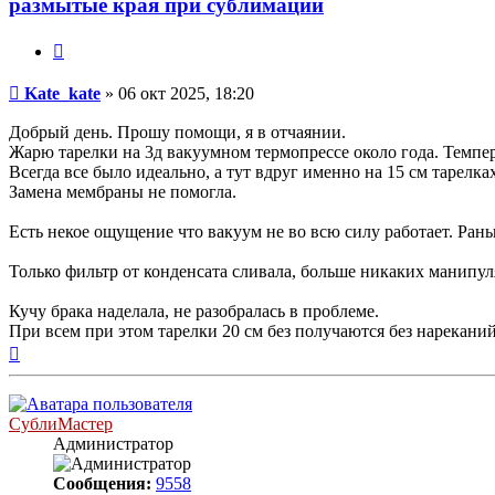
размытые края при сублимации
Цитата
Непрочитанное
Kate_kate
»
06 окт 2025, 18:20
сообщение
Добрый день. Прошу помощи, я в отчаянии.
Жарю тарелки на 3д вакуумном термопрессе около года. Темпер
Всегда все было идеально, а тут вдруг именно на 15 см тарелк
Замена мембраны не помогла.
Есть некое ощущение что вакуум не во всю силу работает. Рань
Только фильтр от конденсата сливала, больше никаких манипул
Кучу брака наделала, не разобралась в проблеме.
При всем при этом тарелки 20 см без получаются без нарекани
Вернуться
к
началу
СублиМастер
Администратор
Сообщения:
9558