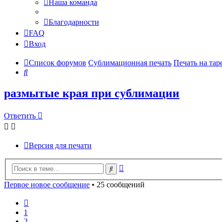
Наша команда
Благодарности
FAQ
Вход
Список форумов
Сублимационная печать
Печать на тар
Поиск
размытые края при сублимации
Ответить
Версия для печати
Расширенный
Поиск
поиск
Первое новое сообщение
• 25 сообщений
Пред.
1
2