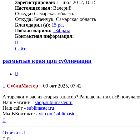
Зарегистрирован:
11 июл 2012, 16:15
Настоящее имя:
Валерий
Откуда:
Самарская область
Откуда:
Безенчук, Самарская область
Благодарил (а):
15 раз
Поблагодарили:
134 раза
Контактная информация:
Контактная
информация
Сайт
пользователя
СублиМастер
размытые края при сублимации
Цитата
Непрочитанное
СублиМастер
»
09 окт 2025, 07:42
сообщение
А тарелки у вас из старых запасов? Раньше на них всё получал
Наш магазин -
shop.sublimaster.ru
Наш сайт -
sublimaster.ru
Мы ВКонтакте -
vk.com/sublimaster
Вернуться
к
началу
Ответить