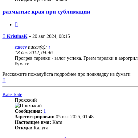
размытые края при сублимации
Цитата
Непрочитанное
KristinaK
»
20 авг 2024, 08:15
сообщение
zateev
писал(а):
↑
18 дек 2012, 04:46
Прогрев тарелки - залог успеха. Греем тарелки в аэрогр
бумаги
Расскажите пожалуйста подробнее про подкладку из бумаги
Вернуться
к
началу
Kate_kate
Прохожий
Сообщения:
1
Зарегистрирован:
05 окт 2025, 01:48
Настоящее имя:
Катя
Откуда:
Калуга