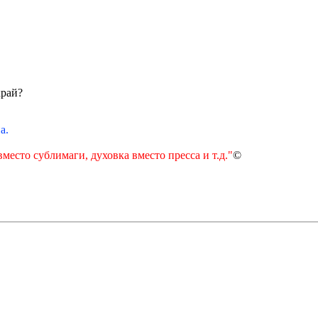
край?
а.
есто сублимаги, духовка вместо пресса и т.д."
©