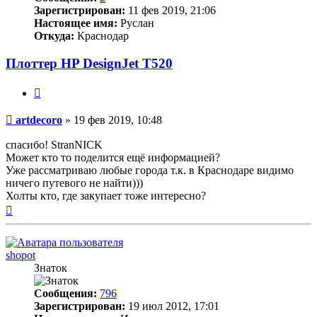
Зарегистрирован:
11 фев 2019, 21:06
Настоящее имя:
Руслан
Откуда:
Краснодар
Плоттер HP DesignJet T520
Цитата
Непрочитанное
artdecoro
»
19 фев 2019, 10:48
сообщение
спасибо! StranNICK
Может кто то поделится ещё информацией?
Уже рассматриваю любые города т.к. в Краснодаре видимо
ничего путевого не найти)))
Холты кто, где закупает тоже интересно?
Вернуться
к
началу
shopot
Знаток
Сообщения:
796
Зарегистрирован:
19 июл 2012, 17:01