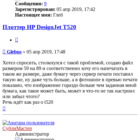
Сообщения:
9
Зарегистрирован:
05 апр 2019, 17:42
Настоящее имя:
Глеб
Плоттер HP DesignJet T520
Цитата
Непрочитанное
Glebus
»
05 апр 2019, 17:48
сообщение
Хотел спросить, столкнулся с такой проблемой, создаю файл
размером 59 на 89 и соответственно хочу его напечатать в
таком же размере, даже бумагу через сервер печати поставил
такую же, ну даже чуть больше, а в фотошопе в превью печати
показано, что изображение гораздо больше чем заданная мной
бумага, как такое может быть, может я что-то не так настроил
или забыл чтото?
Речь идёт как раз о t520
Вернуться
к
началу
СублиМастер
Администратор