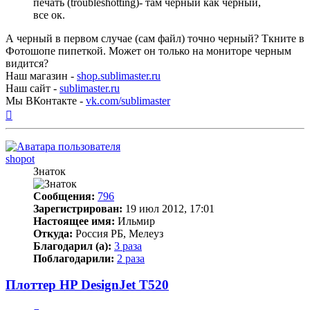
печать (troubleshotting)- там черный как черный,
все ок.
А черный в первом случае (сам файл) точно черный? Ткните в
Фотошопе пипеткой. Может он только на мониторе черным
видится?
Наш магазин -
shop.sublimaster.ru
Наш сайт -
sublimaster.ru
Мы ВКонтакте -
vk.com/sublimaster
Вернуться
к
началу
shopot
Знаток
Сообщения:
796
Зарегистрирован:
19 июл 2012, 17:01
Настоящее имя:
Ильмир
Откуда:
Россия РБ, Мелеуз
Благодарил (а):
3 раза
Поблагодарили:
2 раза
Плоттер HP DesignJet T520