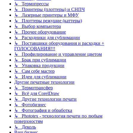
↳ Термопрессы
↳ Принтеры (плоттеры) и СНПЧ
↳ Лазерные принтеры и МФУ
↳ Плоттеры режущие (каттеры)
↳ Выбор компьютера
↳ Прочее оборудование
↳ Расходники для сублимации
↳ Поставщики оборудования и расходки +
ГОЛОСОВАНИЯ!!!
↳ Профилирование и управление цветом
↳ Брак при сублимации
↳ Упаковка продукции
↳ Сам себе мастер
↳ Идеи для сублимации
Другие печатные технологии
↳ Термотрансфер
↳ Всё для CorelDraw
↳ Другие технологии печати
↳ Фотобизнес
↳ Фотография и обработка
↳ Phototex - технология печати по любым
поверхностям
↳ Деколь
Ваш бизнес