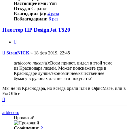
Настоящее имя:
Yuri
Откуда:
Саратов
Благодарил (а):
4 раза
Поблагодарили:
6 раз
Плоттер HP DesignJet T520
Цитата
Непрочитанное
StranNICK
»
18 фев 2019, 22:45
сообщение
artdecoro писал(а):
Всем привет. видел в этой теме
из Краснодара людей. Может подскажете где в
Краснодаре лучше/экономичнее/качественнее
бумагу в рулонах для печати покупать?
Мы не из Краснодара, но всегда брали или в ОфисМаге, или в
ForOffice
Вернуться
к
началу
artdecoro
Прохожий
Сообщения:
2