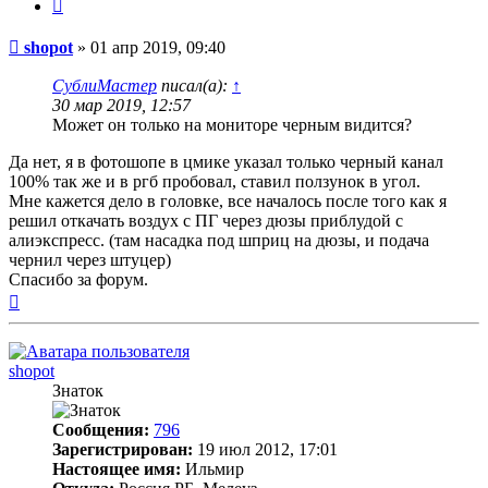
Цитата
Непрочитанное
shopot
»
01 апр 2019, 09:40
сообщение
СублиМастер
писал(а):
↑
30 мар 2019, 12:57
Может он только на мониторе черным видится?
Да нет, я в фотошопе в цмике указал только черный канал
100% так же и в ргб пробовал, ставил ползунок в угол.
Мне кажется дело в головке, все началось после того как я
решил откачать воздух с ПГ через дюзы приблудой с
алиэкспресс. (там насадка под шприц на дюзы, и подача
чернил через штуцер)
Спасибо за форум.
Вернуться
к
началу
shopot
Знаток
Сообщения:
796
Зарегистрирован:
19 июл 2012, 17:01
Настоящее имя:
Ильмир