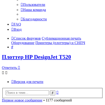
Пользователи
Наша команда
Благодарности
FAQ
Вход
Список форумов
Сублимационная печать
Оборудование
Принтеры (плоттеры) и СНПЧ
Поиск
Плоттер HP DesignJet T520
Ответить
Версия для печати
Расширенный
Поиск
поиск
Первое новое сообщение
• 1177 сообщений