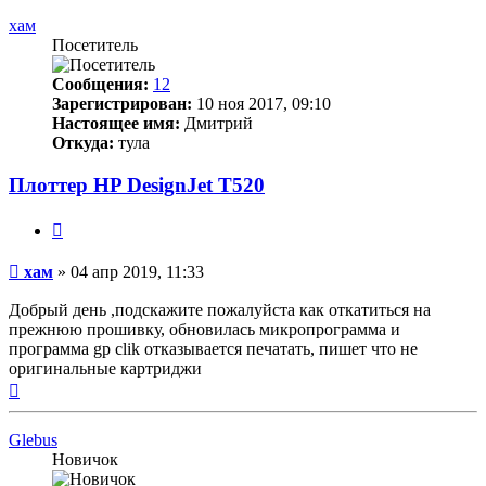
началу
хам
Посетитель
Сообщения:
12
Зарегистрирован:
10 ноя 2017, 09:10
Настоящее имя:
Дмитрий
Откуда:
тула
Плоттер HP DesignJet T520
Цитата
Непрочитанное
хам
»
04 апр 2019, 11:33
сообщение
Добрый день ,подскажите пожалуйста как откатиться на
прежнюю прошивку, обновилась микропрограмма и
программа gp clik отказывается печатать, пишет что не
оригинальные картриджи
Вернуться
к
началу
Glebus
Новичок