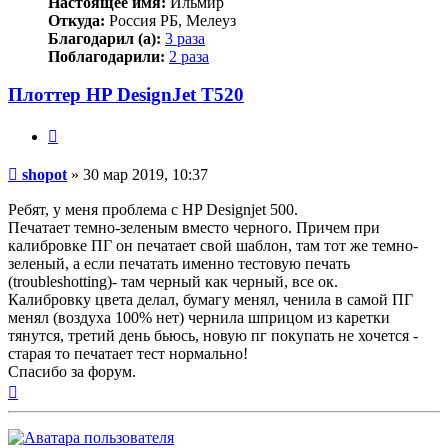
Настоящее имя:
Ильмир
Откуда:
Россия РБ, Мелеуз
Благодарил (а):
3 раза
Поблагодарили:
2 раза
Плоттер HP DesignJet T520
Цитата
Непрочитанное
shopot
»
30 мар 2019, 10:37
сообщение
Ребят, у меня проблема с HP Designjet 500.
Печатает темно-зеленым вместо черного. Причем при
калибровке ПГ он печатает свой шаблон, там тот же темно-
зеленый, а если печатать именно тестовую печать
(troubleshotting)- там черный как черный, все ок.
Калибровку цвета делал, бумагу менял, ченила в самой ПГ
менял (воздуха 100% нет) чернила шприцом из каретки
тянутся, третий день бьюсь, новую пг покупать не хочется -
старая то печатает тест нормально!
Спасибо за форум.
Вернуться
к
началу