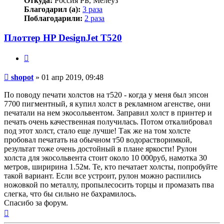
Откуда:
Россия РБ, Мелеуз
Благодарил (а):
3 раза
Поблагодарили:
2 раза
Плоттер HP DesignJet T520
Цитата
Непрочитанное
shopot
»
01 апр 2019, 09:48
сообщение
По поводу печати холстов на т520 - когда у меня был эпсон
7700 пигментный, я купил холст в рекламном агенстве, они
печатали на нем экосольвентом. Заправил холст в принтер и
печать очень качественная получилась. Потом откалибровал
под этот холст, стало еще лучше! Так же на том холсте
пробовал печатать на обычном т50 водорастворимкой,
результат тоже очень достойный в плане яркости! Рулон
холста для экосольвента стоит около 10 000руб, намотка 30
метров, ширирина 1.52м. Те, кто печатает холсты, попробуйте
такой вариант. Если все устроит, рулон можно распились
ножовкой по металлу, пропылесосить торцы и промазать пва
слегка, что бы сильно не бахрамилось.
Спасибо за форум.
Вернуться
к