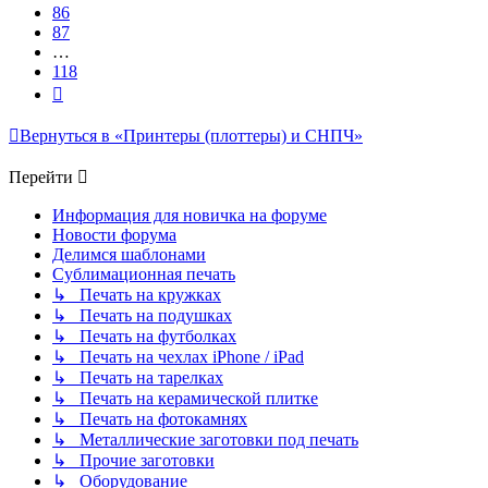
86
87
…
118
След.
Вернуться в «Принтеры (плоттеры) и СНПЧ»
Перейти
Информация для новичка на форуме
Новости форума
Делимся шаблонами
Сублимационная печать
↳ Печать на кружках
↳ Печать на подушках
↳ Печать на футболках
↳ Печать на чехлах iPhone / iPad
↳ Печать на тарелках
↳ Печать на керамической плитке
↳ Печать на фотокамнях
↳ Металлические заготовки под печать
↳ Прочие заготовки
↳ Оборудование