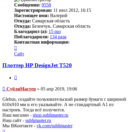
Сообщения:
9558
Зарегистрирован:
11 июл 2012, 16:15
Настоящее имя:
Валерий
Откуда:
Самарская область
Откуда:
Безенчук, Самарская область
Благодарил (а):
15 раз
Поблагодарили:
134 раза
Контактная информация:
Контактная
информация
Сайт
пользователя
СублиМастер
Плоттер HP DesignJet T520
Цитата
Непрочитанное
СублиМастер
»
05 апр 2019, 19:06
сообщение
Glebus, создайте пользовательский размер бумаги с шириной
610х910 мм и его указывайте. А не стандартный А1 из
настроек. Тогда всё получится.
Наш магазин -
shop.sublimaster.ru
Наш сайт -
sublimaster.ru
Мы ВКонтакте -
vk.com/sublimaster
Вернуться