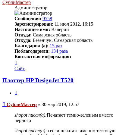
СублиМастер
Администратор
Сообщения:
9558
Зарегистрирован:
11 июл 2012, 16:15
Настоящее имя:
Валерий
Откуда:
Самарская область
Откуда:
Безенчук, Самарская область
Благодарил (а):
15 раз
Поблагодарили:
134 раза
Контактная информация:
Контактная
информация
Сайт
пользователя
СублиМастер
Плоттер HP DesignJet T520
Цитата
Непрочитанное
СублиМастер
»
30 мар 2019, 12:57
сообщение
shopot писал(а):
Печатает темно-зеленым вместо
черного
shopot писал(а):
а если печатать именно тестовую