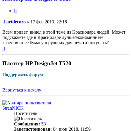
Цитата
Непрочитанное
artdecoro
»
17 фев 2019, 22:16
сообщение
Всем привет. видел в этой теме из Краснодара людей. Может
подскажете где в Краснодаре лучше/экономичнее/
качественнее бумагу в рулонах для печати покупать?
Вернуться
к
началу
Плоттер HP DesignJet T520
Поддержать форум
Вернуться к началу
StranNICK
Посетитель
Сообщения:
53
Зарегистрирован:
04 июн 2018, 11:59