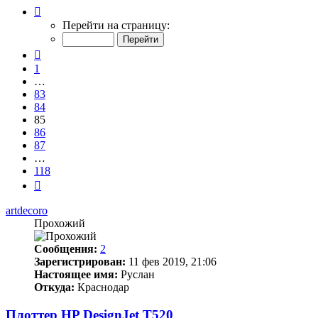
Страница
85
Перейти на страницу:
из
118
Пред.
1
…
83
84
85
86
87
…
118
След.
artdecoro
Прохожий
Сообщения:
2
Зарегистрирован:
11 фев 2019, 21:06
Настоящее имя:
Руслан
Откуда:
Краснодар
Плоттер HP DesignJet T520