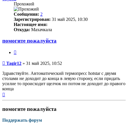
Прохожий
Сообщения:
2
Зарегистрирован:
31 май 2025, 10:30
Настоящее имя:
Откуда:
Махачкала
помогите пожалуйста
Цитата
Непрочитанное
Tagir12
»
31 май 2025, 10:52
сообщение
Здравствуйте. Автоматический термопресс hotstar с двумя
столами не доходит до конца в левую сторону, если придать
усилие то происходит щелчок но потом не доходит до правого
конца
Вернуться
к
началу
помогите пожалуйста
Поддержать форум