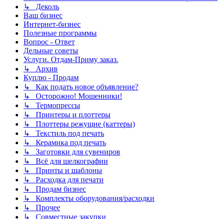
↳ Деколь
Ваш бизнес
Интернет-бизнес
Полезные программы
Вопрос - Ответ
Дельные советы
Услуги. Отдам-Приму заказ.
↳ Архив
Куплю - Продам
↳ Как подать новое объявление?
↳ Осторожно! Мошенники!
↳ Термопрессы
↳ Принтеры и плоттеры
↳ Плоттеры режущие (каттеры)
↳ Текстиль под печать
↳ Керамика под печать
↳ Заготовки для сувениров
↳ Всё для шелкографии
↳ Принты и шаблоны
↳ Расходка для печати
↳ Продам бизнес
↳ Комплекты оборудования/расходки
↳ Прочее
↳ Совместные закупки