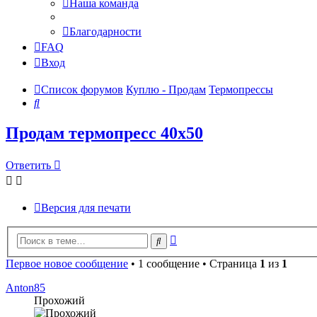
Наша команда
Благодарности
FAQ
Вход
Список форумов
Куплю - Продам
Термопрессы
Поиск
Продам термопресс 40х50
Ответить
Версия для печати
Расширенный
Поиск
поиск
Первое новое сообщение
• 1 сообщение • Страница
1
из
1
Anton85
Прохожий