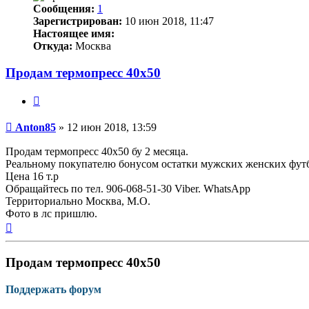
Сообщения:
1
Зарегистрирован:
10 июн 2018, 11:47
Настоящее имя:
Откуда:
Москва
Продам термопресс 40х50
Цитата
Непрочитанное
Anton85
»
12 июн 2018, 13:59
сообщение
Продам термопресс 40х50 бу 2 месяца.
Реальному покупателю бонусом остатки мужских женских футбо
Цена 16 т.р
Обращайтесь по тел. 906-068-51-30 Viber. WhatsApp
Территориально Москва, М.О.
Фото в лс пришлю.
Вернуться
к
началу
Продам термопресс 40х50
Поддержать форум