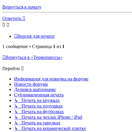
Вернуться к началу
Ответить
Версия для печати
1 сообщение • Страница
1
из
1
Вернуться в «Термопрессы»
Перейти
Информация для новичка на форуме
Новости форума
Делимся шаблонами
Сублимационная печать
↳ Печать на кружках
↳ Печать на подушках
↳ Печать на футболках
↳ Печать на чехлах iPhone / iPad
↳ Печать на тарелках
↳ Печать на керамической плитке