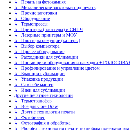
↳ Печать на фотокамнях
↳ Металлические заготовки под печать
↳ Прочие заготовки
↳ Оборудование
↳ Термопрессы
↳ Принтеры (плоттеры) и СНПЧ
↳ Лазерные принтеры и МФУ
↳ Плоттеры режущие (каттеры)
↳ Выбор компьютера
↳ Прочее оборудование
↳ Расходники для сублимации
↳ Поставщики оборудования и расходки + ГОЛОСОВА
↳ Профилирование и управление цветом
↳ Брак при сублимации
↳ Упаковка продукции
↳ Сам себе мастер
↳ Идеи для сублимации
Другие печатные технологии
↳ Термотрансфер
↳ Всё для CorelDraw
↳ Другие технологии печати
↳ Фотобизнес
↳ Фотография и обработка
↳ Phototex - технология печати по любым поверхностям