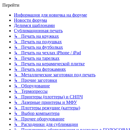
Перейти
Информация для новичка на форуме
Новости форума
Делимся шаблонами
Сублимационная печать
↳ Печать на кружках
↳ Печать на подушках
↳ Печать на футболках
↳ Печать на чехлах iPhone / iPad
↳ Печать на тарелках
↳ Печать на керамической плитке
↳ Печать на фотокамнях
↳ Металлические заготовки под печать
↳ Прочие заготовки
↳ Оборудование
↳ Термопрессы
↳ Принтеры (плоттеры) и СНПЧ
↳ Лазерные принтеры и МФУ
↳ Плоттеры режущие (каттеры)
↳ Выбор компьютера
↳ Прочее оборудование
↳ Расходники для сублимации
↳ Поставщики оборудования и расходки + ГОЛОСОВА