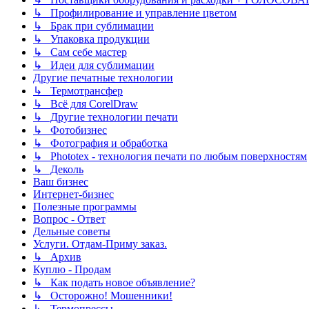
↳ Профилирование и управление цветом
↳ Брак при сублимации
↳ Упаковка продукции
↳ Сам себе мастер
↳ Идеи для сублимации
Другие печатные технологии
↳ Термотрансфер
↳ Всё для CorelDraw
↳ Другие технологии печати
↳ Фотобизнес
↳ Фотография и обработка
↳ Phototex - технология печати по любым поверхностям
↳ Деколь
Ваш бизнес
Интернет-бизнес
Полезные программы
Вопрос - Ответ
Дельные советы
Услуги. Отдам-Приму заказ.
↳ Архив
Куплю - Продам
↳ Как подать новое объявление?
↳ Осторожно! Мошенники!
↳ Термопрессы