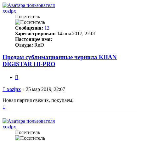
началу
xozlpx
Посетитель
Сообщения:
12
Зарегистрирован:
14 ноя 2017, 22:01
Настоящее имя:
Откуда:
RnD
Продам сублимационные чернила KIIAN
DIGISTAR HI-PRO
Цитата
Непрочитанное
xozlpx
»
25 мар 2019, 22:07
сообщение
Новая партия свежих, покупаем!
Вернуться
к
началу
xozlpx
Посетитель