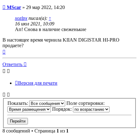
Непрочитанное
MScar
»
29 мар 2022, 14:20
сообщение
xozlpx
писал(а):
↑
16 июл 2021, 10:09
Ап! Снова в наличие свеженькие
В настоящее время чернила KIIAN DIGISTAR HI-PRO
продаете?
Вернуться
к
началу
Ответить
Версия для печати
Показать:
Поле сортировки:
Порядок:
8 сообщений • Страница
1
из
1