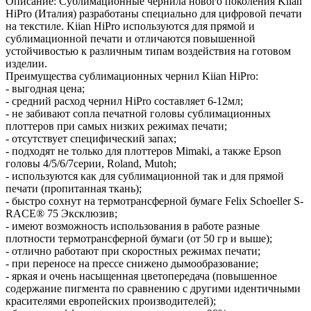
Описание: Сублимационные чернила нового поколения Kiian
HiPro (Италия) разработаны специально для цифровой печати
на текстиле. Kiian HiPro используются для прямой и
сублимационной печати и отличаются повышенной
устойчивостью к различным типам воздействия на готовом
изделии.
Преимущества сублимационных чернил Kiian HiPro:
- выгодная цена;
- средний расход чернил HiPro составляет 6-12мл;
- не забивают сопла печатной головы сублимационных
плоттеров при самых низких режимах печати;
- отсутствует специфический запах;
- подходят не только для плоттеров Mimaki, а также Epson
головы 4/5/6/7серии, Roland, Mutoh;
- используются как для сублимационной так и для прямой
печати (пропитанная ткань);
- быстро сохнут на термотрансферной бумаге Felix Schoeller S-
RACE® 75 Эксклюзив;
- имеют возможность использования в работе разные
плотности термотрансферной бумаги (от 50 гр и выше);
- отлично работают при скоростных режимах печати;
- при переносе на прессе снижено дымообразование;
- яркая и очень насыщенная цветопередача (повышенное
содержание пигмента по сравнению с другими идентичными
красителями европейских производителей);