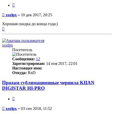
Цитата
Непрочитанное
xozlpx
»
10 дек 2017, 20:25
сообщение
Хорошая скидка до конца года;)
Вернуться
к
началу
xozlpx
Посетитель
Сообщения:
12
Зарегистрирован:
14 ноя 2017, 22:01
Настоящее имя:
Откуда:
RnD
Продам сублимационные чернила KIIAN
DIGISTAR HI-PRO
Цитата
Непрочитанное
xozlpx
»
03 сен 2018, 11:52
сообщение