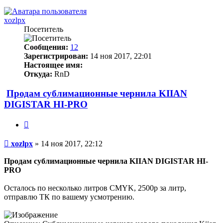
xozlpx
Посетитель
Сообщения:
12
Зарегистрирован:
14 ноя 2017, 22:01
Настоящее имя:
Откуда:
RnD
Продам сублимационные чернила KIIAN
DIGISTAR HI-PRO
Цитата
Непрочитанное
xozlpx
»
14 ноя 2017, 22:12
сообщение
Продам сублимационные чернила KIIAN DIGISTAR HI-
PRO
Осталось по несколько литров CMYK, 2500р за литр,
отправлю ТК по вашему усмотрению.