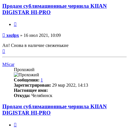
Продам сублимационные чернила KIIAN
DIGISTAR HI-PRO
Цитата
Непрочитанное
xozlpx
»
16 июл 2021, 10:09
сообщение
Ап! Снова в наличие свеженькие
Вернуться
к
началу
MScar
Прохожий
Сообщения:
1
Зарегистрирован:
29 мар 2022, 14:13
Настоящее имя:
Откуда:
Челябинск
Продам сублимационные чернила KIIAN
DIGISTAR HI-PRO
Цитата