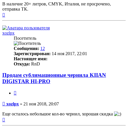
В наличие 20+ литров, CMYK, Италия, не просрочено,
отправка ТК.
Вернуться
к
началу
xozlpx
Посетитель
Сообщения:
12
Зарегистрирован:
14 ноя 2017, 22:01
Настоящее имя:
Откуда:
RnD
Продам сублимационные чернила KIIAN
DIGISTAR HI-PRO
Цитата
Непрочитанное
xozlpx
»
21 ноя 2018, 20:07
сообщение
Еще осталось небольшое кол-во чернил, хорошая скидка
Вернуться
к