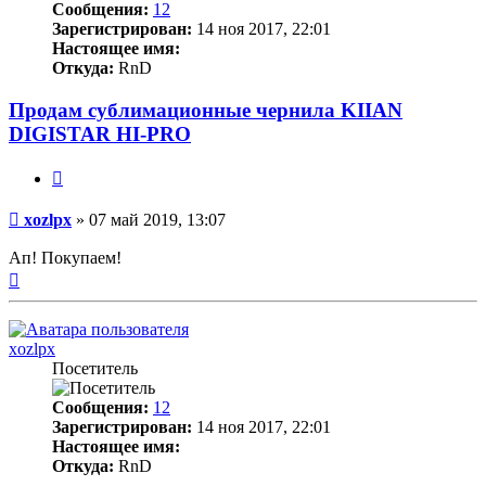
Сообщения:
12
Зарегистрирован:
14 ноя 2017, 22:01
Настоящее имя:
Откуда:
RnD
Продам сублимационные чернила KIIAN
DIGISTAR HI-PRO
Цитата
Непрочитанное
xozlpx
»
07 май 2019, 13:07
сообщение
Ап! Покупаем!
Вернуться
к
началу
xozlpx
Посетитель
Сообщения:
12
Зарегистрирован:
14 ноя 2017, 22:01
Настоящее имя:
Откуда:
RnD