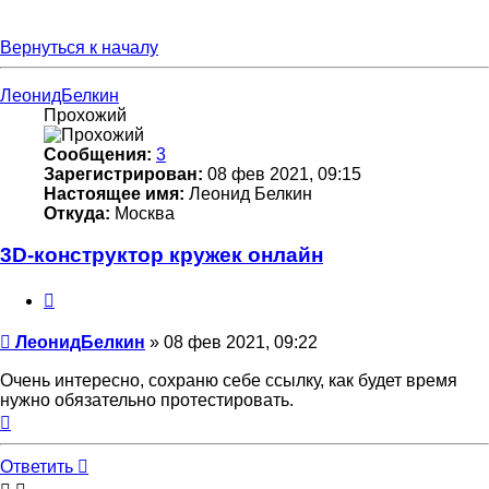
Вернуться к началу
ЛеонидБелкин
Прохожий
Сообщения:
3
Зарегистрирован:
08 фев 2021, 09:15
Настоящее имя:
Леонид Белкин
Откуда:
Москва
3D-конструктор кружек онлайн
Цитата
Непрочитанное
ЛеонидБелкин
»
08 фев 2021, 09:22
сообщение
Очень интересно, сохраню себе ссылку, как будет время
нужно обязательно протестировать.
Вернуться
к
началу
Ответить