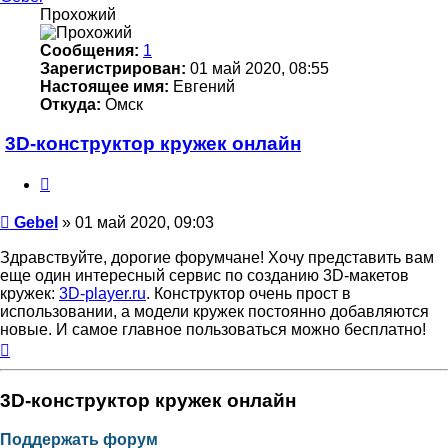
Прохожий
Сообщения:
1
Зарегистрирован:
01 май 2020, 08:55
Настоящее имя:
Евгений
Откуда:
Омск
3D-конструктор кружек онлайн
Цитата
Непрочитанное
Gebel
»
01 май 2020, 09:03
сообщение
Здравствуйте, дорогие форумчане! Хочу представить вам
еще один интересный сервис по созданию 3D-макетов
кружек:
3D-player.ru
. Конструктор очень прост в
использовании, а модели кружек постоянно добавляются
новые. И самое главное пользоваться можно бесплатно!
Вернуться
к
началу
3D-конструктор кружек онлайн
Поддержать форум