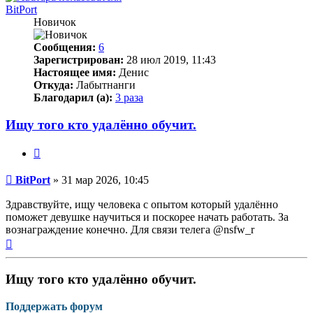
BitPort
Новичок
Сообщения:
6
Зарегистрирован:
28 июл 2019, 11:43
Настоящее имя:
Денис
Откуда:
Лабытнанги
Благодарил (а):
3 раза
Ищу того кто удалённо обучит.
Цитата
Непрочитанное
BitPort
»
31 мар 2026, 10:45
сообщение
Здравствуйте, ищу человека с опытом который удалённо
поможет девушке научиться и поскорее начать работать. За
вознаграждение конечно. Для связи телега @nsfw_r
Вернуться
к
началу
Ищу того кто удалённо обучит.
Поддержать форум